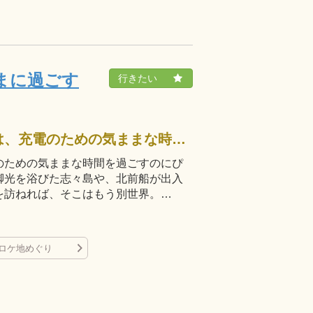
まに過ごす
三豊市詫間沖に浮かぶ小さな島々は、充電のための気ままな時間を過ごすのにぴったりな場所。映画『機関車先生』で一躍脚光を浴びた志々島や、北前船が出入りするなど海運業の拠点として栄えた粟島を訪ねれば、そこはもう別世界。…
のための気ままな時間を過ごすのにぴ
脚光を浴びた志々島や、北前船が出入
を訪ねれば、そこはもう別世界。…
ロケ地めぐり