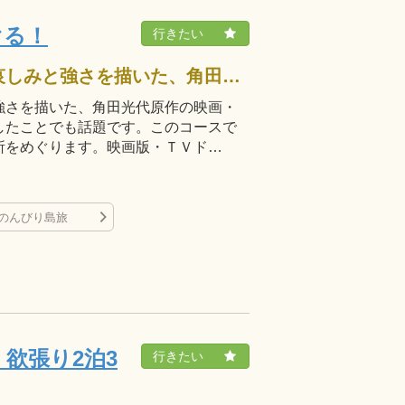
ぐる！
『八日目の蝉』は、女性の生きる哀しみと強さを描いた、角田光代原作の映画・ドラマ作品。映画版はアカデミー賞を受賞したことでも話題です。このコースでは、物語の後半で舞台となった小豆島の各所をめぐります。映画版・ＴＶド…
強さを描いた、角田光代原作の映画・
したことでも話題です。このコースで
所をめぐります。映画版・ＴＶド…
のんびり島旅
欲張り2泊3