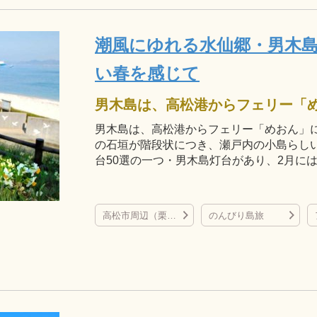
潮風にゆれる水仙郷・男木
い春を感じて
男木島は、高松港からフェリー「めおん」に
の石垣が階段状につき、瀬戸内の小島らし
台50選の一つ・男木島灯台があり、2月に
高松市周辺（栗林公園、屋島、直島など）
のんびり島旅