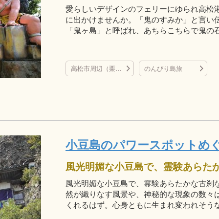
愛らしいデザインのフェリーにゆられ高松港
に出かけませんか。「鬼のすみか」と言い
「鬼ヶ島」と呼ばれ、あちらこちらで鬼の
高松市周辺（栗林公園、屋島、直島など）
のんびり島旅
小豆島のパワースポットめ
風光明媚な小豆島で、霊験あらたかな古刹
然が織りなす風景や、神秘的な現象の数々
くれるはず。心身ともに生まれ変われそう