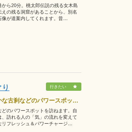
から20分。桃太郎伝説の残る女木島
伝えの残る洞窟があることから、別名
石像が道案内してくれます。昔…
ぐり
風光明媚な小豆島で、霊験あらたかな古刹などのパワースポットを訪ねます。自然が織りなす風景や、神秘的な現象の数々は、訪れる人の「気」の流れを変えてくれるはず。心身ともに生まれ変われそうなリフレッシュ＆パワーチャージ…
などのパワースポットを訪ねます。自
は、訪れる人の「気」の流れを変えて
なリフレッシュ＆パワーチャージ…