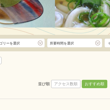
ゴリーを選択
所要時間を選択
ンセットクルーズ
島旅からアー
の旅
敷居が高いと思われがちで
コースのサンセットクルー
うどん県
加…
で回りま
懐かしい
並び順
アクセス数順
おすすめ順
しくはこちら