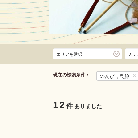
エリアを選択
カテ
人気うどん店 ６時
瀬戸内海サ
現在の検索条件：
×
クルージングは
のんびり島旅
すが、ショート
中する善通寺IC周
ズなら気軽に参
大満足間違いな
12
件
ありました
詳
こちら