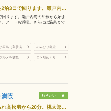
うどん県香川の有名観光スポットを2泊3日で回ります。瀬戸内海の船旅から始まり、懐かしい街並みの探索やローカルグルメ、アートも満喫。さらには温泉まで楽しめる、充実のプランです。
で回ります。瀬戸内海の船旅から始ま
メ、アートも満喫。さらには温泉まで
小豆島（寒霞渓など）
のんびり島旅
グルメを堪能
ロケ地めぐり
を満喫
愛らしいデザインのフェリーにゆられ高松港から20分。桃太郎伝説の残る女木島に出かけませんか。「鬼のすみか」と言い伝えの残る洞窟があることから、別名「鬼ヶ島」と呼ばれ、あちらこちらで鬼の石像が道案内してくれます。昔…