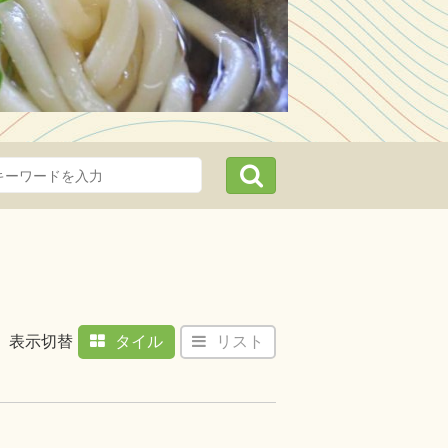
トまでギュッ！欲張り2泊3日
香川の有名観光スポットを2泊3日
す。瀬戸内海の船旅から始まり、
街並み…
表示切替
タイル
リスト
詳しくはこちら