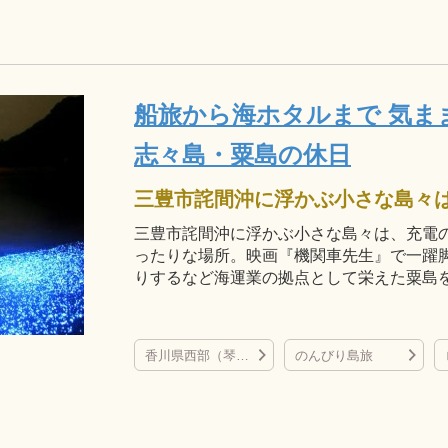
船旅から海ホタルまで 気ま
志々島・粟島の休日
三豊市詫間沖に浮かぶ小さな島々は、充電
ったりな場所。映画『機関車先生』で一躍
りするなど海運業の拠点として栄えた粟島
香川県西部（琴弾公園など）
のんびり島旅