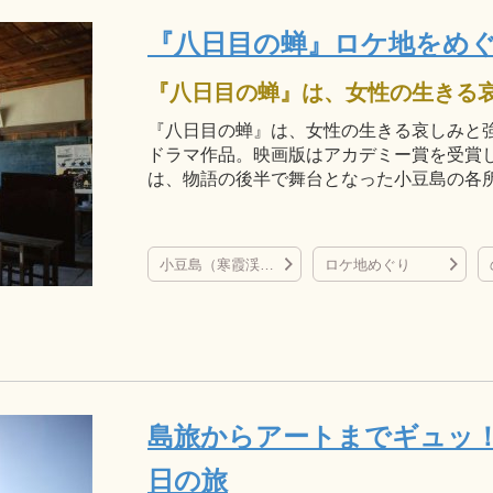
『八日目の蝉』ロケ地をめ
『八日目の蝉』は、女性の生きる哀しみと
ドラマ作品。映画版はアカデミー賞を受賞
は、物語の後半で舞台となった小豆島の各
小豆島（寒霞渓など）
ロケ地めぐり
島旅からアートまでギュッ！
日の旅