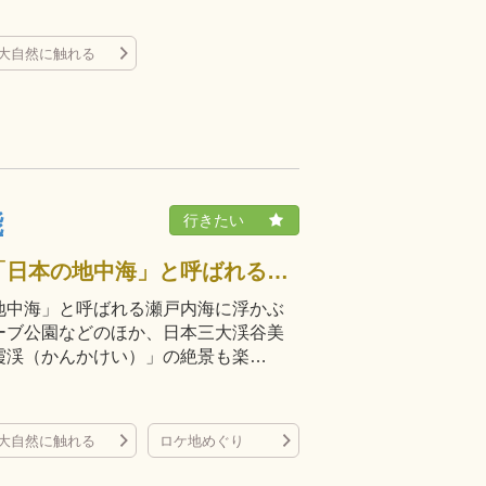
大自然に触れる
能
小豆島は、温暖な気候にめぐまれ「日本の地中海」と呼ばれる瀬戸内海に浮かぶ美しい島。二十四の瞳映画村、小豆島オリーブ公園などのほか、日本三大渓谷美のひとつに数えられる日本屈指の渓谷「寒霞渓（かんかけい）」の絶景も楽…
地中海」と呼ばれる瀬戸内海に浮かぶ
ーブ公園などのほか、日本三大渓谷美
霞渓（かんかけい）」の絶景も楽…
大自然に触れる
ロケ地めぐり