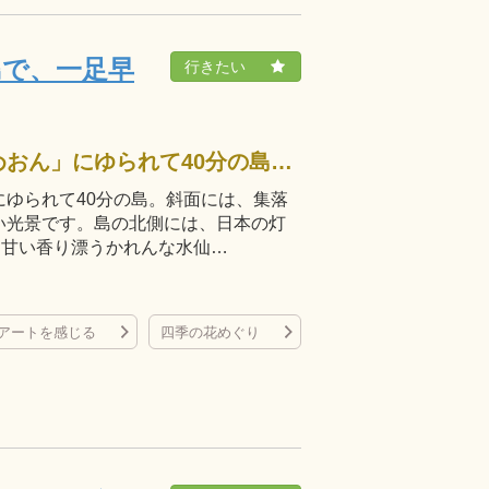
島で、一足早
男木島は、高松港からフェリー「めおん」にゆられて40分の島。斜面には、集落の石垣が階段状につき、瀬戸内の小島らしい光景です。島の北側には、日本の灯台50選の一つ・男木島灯台があり、2月には甘い香り漂うかれんな水仙…
ゆられて40分の島。斜面には、集落
い光景です。島の北側には、日本の灯
は甘い香り漂うかれんな水仙…
アートを感じる
四季の花めぐり