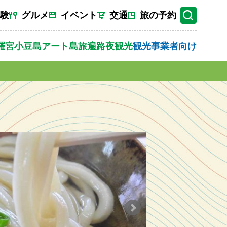
験
グルメ
イベント
交通
旅の予約
羅宮
小豆島
アート
島旅
遍路
夜観光
観光事業者向け