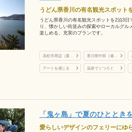
うどん県香川の有名観光スポットを2泊3日
り、懐かしい街並みの探索やローカルグル
楽しめる、充実のプランです。
高松市周辺（栗林公園、屋島、直島など）
香川県中部（瀬戸大橋、丸亀城、金刀比羅宮など）
アートを感じる
温泉でくつろぐ
「鬼ヶ島」で夏のひととき