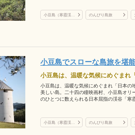
小豆島（寒霞渓など）
のんびり島旅
小豆島でスローな島旅を堪
小豆島は、温暖な気候にめぐまれ「日本の
美しい島。二十四の瞳映画村、小豆島オリ
のひとつに数えられる日本屈指の渓谷「寒
小豆島（寒霞渓など）
のんびり島旅