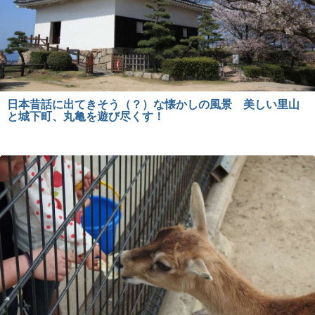
日本昔話に出てきそう（？）な懐かしの風景 美しい里山
と城下町、丸亀を遊び尽くす！