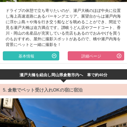
ドライブの休憩で立ち寄りたいのが、瀬戸大橋のほぼ中央に位置
し海上高速道路にあるパーキングエリア。展望台からは瀬戸内海
に浮かぶ島々や海を行き交う船などを眺めることができ、間近で
見る瀬戸大橋は迫力満点です。讃岐うどん店やフードコート、香
川・岡山の名産品が充実している売店もあるのでおみやげを買う
のもおすすめ。屋外に撮影スポットがあるので、橋や瀬戸内海を
背景にペットと一緒に撮影を！
基本情報
詳細ページ
瀬戸大橋を経由し岡山県倉敷市内へ 車で約40分
5.
倉敷でペット受け入れOKの宿に宿泊