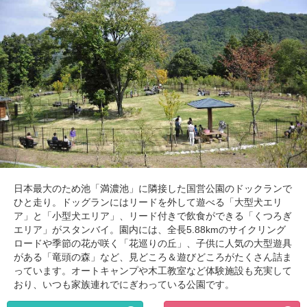
日本最大のため池「満濃池」に隣接した国営公園のドックランで
ひと走り。ドッグランにはリードを外して遊べる「大型犬エリ
ア」と「小型犬エリア」、リード付きで飲食ができる「くつろぎ
エリア」がスタンバイ。園内には、全長5.88kmのサイクリング
ロードや季節の花が咲く「花巡りの丘」、子供に人気の大型遊具
がある「竜頭の森」など、見どころ＆遊びどころがたくさん詰ま
っています。オートキャンプや木工教室など体験施設も充実して
おり、いつも家族連れでにぎわっている公園です。