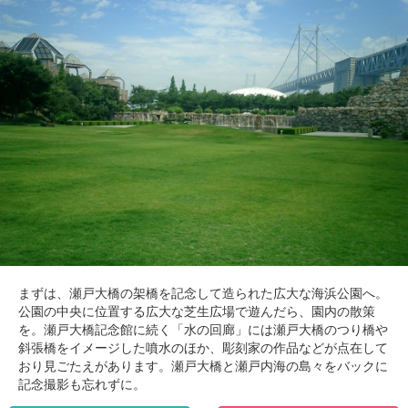
まずは、瀬戸大橋の架橋を記念して造られた広大な海浜公園へ。
公園の中央に位置する広大な芝生広場で遊んだら、園内の散策
を。瀬戸大橋記念館に続く「水の回廊」には瀬戸大橋のつり橋や
斜張橋をイメージした噴水のほか、彫刻家の作品などが点在して
おり見ごたえがあります。瀬戸大橋と瀬戸内海の島々をバックに
記念撮影も忘れずに。