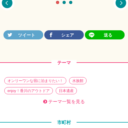
テーマ
オンリーワンな宿に泊まりたい！
水族館
enjoy！香川のアウトドア
日本遺産
働き方の新定番！？ワーケーション
香川旅帖 特別編
テーマ一覧を見る
ぶらり、街さんぽ
暮らしを醸す。 蔵めぐり
さぬきのてづくり
必見必食！ ときめきグルメ
市町村