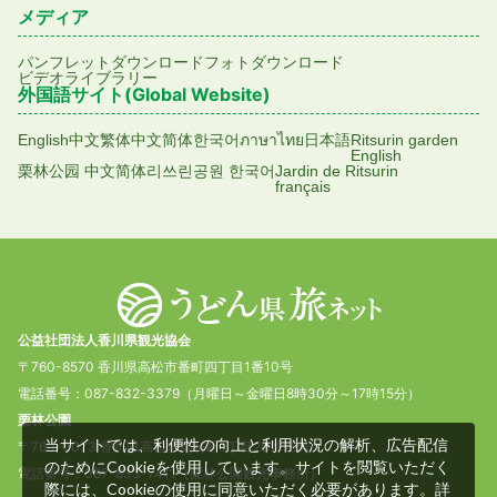
メディア
パンフレットダウンロード
フォトダウンロード
ビデオライブラリー
外国語サイト(Global Website)
English
中文繁体
中文简体
한국어
ภาษาไทย
日本語
Ritsurin garden
English
栗林公园 中文简体
리쓰린공원 한국어
Jardin de Ritsurin
français
公益社団法人香川県観光協会
〒760-8570 香川県高松市番町四丁目1番10号
電話番号：087-832-3379（月曜日～金曜日8時30分～17時15分）
栗林公園
当サイトでは、利便性の向上と利用状況の解析、広告配信
〒760-0073 香川県高松市栗林町1丁目20番16号
のためにCookieを使用しています。サイトを閲覧いただく
電話番号：087-833-7411（栗林公園観光事務所）
際には、Cookieの使用に同意いただく必要があります。詳