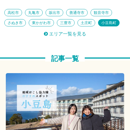
知られざる絶景
鉄旅 女子部
心ほぐれるのんびり島旅
高松市
丸亀市
坂出市
善通寺市
観音寺市
思い出もっと、 とっておき体験
古訪ねる歴史旅
さぬき市
東かがわ市
三豊市
土庄町
小豆島町
芸術祭だけじゃない！香川のアート
三木町
直島町
宇多津町
綾川町
琴平町
注目！香川のパワースポット
建築女子部
エリア一覧を見る
多度津町
まんのう町
ほっとくつろぐ温泉時間
島へ
アートに触れる
私のおすすめ
泊りがけ
美味しいあれこれ
記事一覧
のんびりしたい
定番にプラス
つくる楽しみ