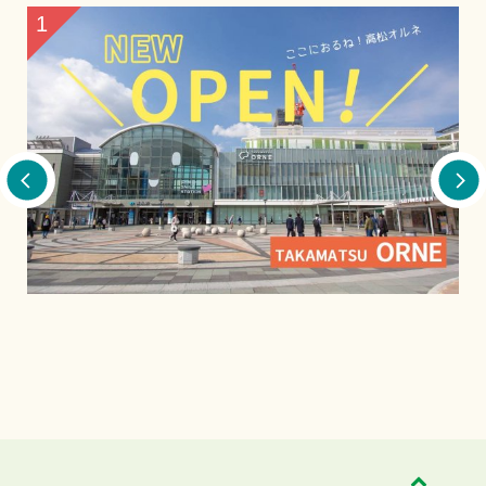
2
3
本格的！夏季限定の流しそうめんを味わう
ロ
庵