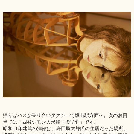
帰りはバスか乗り合いタクシーで坂出駅方面へ。次のお目
当ては「四谷シモン人形館・淡翁荘」です。
昭和11年建築の洋館は、鎌田勝太郎氏の住居だった場所。