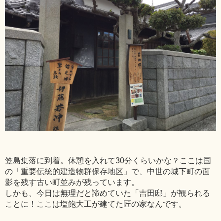
笠島集落に到着。休憩を入れて30分くらいかな？ここは国
の「重要伝統的建造物群保存地区」で、中世の城下町の面
影を残す古い町並みが残っています。
しかも、今日は無理だと諦めていた「吉田邸」が観られる
ことに！ここは塩飽大工が建てた匠の家なんです。