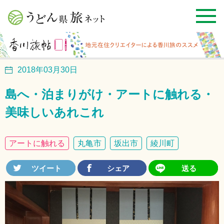
2018年03月30日
島へ・泊まりがけ・アートに触れる・
美味しいあれこれ
アートに触れる
丸亀市
坂出市
綾川町