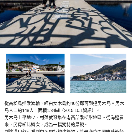
Project for wall painting in lane, ogijima wallalley / Rikuji Makabe
從高松島搭乘渡輪，經由女木島約40分即可到達男木島。男木
島人口約148人，面積1.34㎢（2015.10.1資訊）。
男木島上平地少，村落就聚集在南西部階梯形地區。從海邊看
來，民房櫛比鱗次，成為一幅獨特的景觀。
到達港口就可看到白色獨特的建築物，這是瀨戶內國際藝術祭