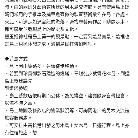
時，由的西班牙藝術家所建的男木島交流館。另有使用島上媽
媽們常用的手推車及捕章魚壺做的裝置藝術散佈在島上各處。
來此，可邊走如迷宮般的聚落，邊找尋藝術作品，隨處走走，
都可感受並發現島上的歷史及文化。
豐玉姬神社是島上第一的觀景點，一定要到這兒賞景。這裡也
是島上村民休憩之處，遇到島民打聲招呼吧。
◆遊島方式
・島上因山坡路多，建議徒步移動。
・若要到珍貴御影石建造的燈塔，單趟徒步就需花30分，到達
島上後建議先
到燈塔參觀
・島上餐飲店依時期而公休，為免撲空，建議隨身自帶輕食，
以備不時之需。
・島上地圖及餐飲店的營業狀況等，可詢問港口的男木交流館
旅客服務處。
・可安排由高松港出發之男木島＋女木島一日遊行程。島上亦
有住宿旅店，想