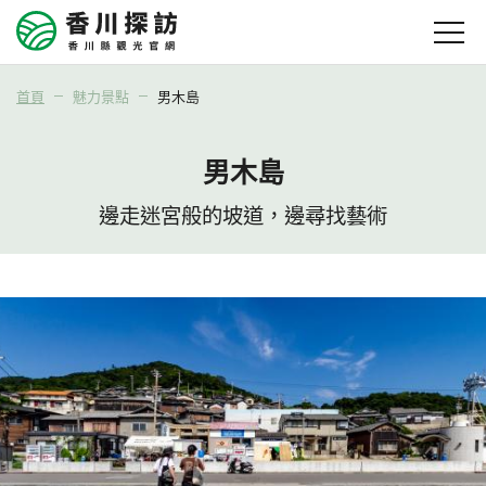
首頁
魅力景點
男木島
男木島
邊走迷宮般的坡道，邊尋找藝術