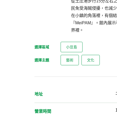
從土庄港步行15分左右
民免受海賊侵擾，也減少
在小鎮的角落裡，有個結
『MeiPAM』。館內
界裡。
選擇區域
小豆島
選擇主題
藝術
文化
地址
營業時間