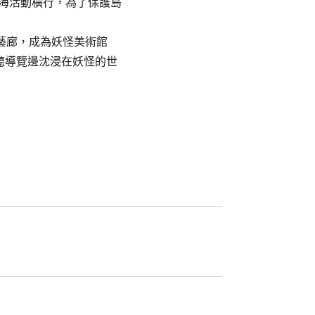
賊海活動橫行，為了保護島
藝廊，成為妖怪美術館
邊聽導覽邊沈浸在妖怪的世