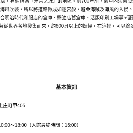
之處，有個稱為『迷宮之城』的地區。約700年前，瀨戶內海海
海風吹襲，所以將道路做成如迷宮般，避免海賊及海風的入侵。
合明治時代和服店的倉庫、醬油店舊倉庫、活版印刷工場等5個
展示著從世界各地搜集而來，約800具以上的妖怪，在這裡，可以
基本資訊
土庄町甲405
10:00～18:00（入館最終時間：16:00）