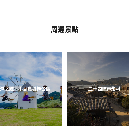
周邊景點
道之驛 小豆島橄欖公園
二十四瞳電影村