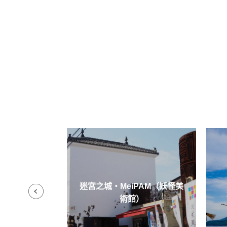
迷宮之城・MeiPAM（妖怪美
寺
術館）