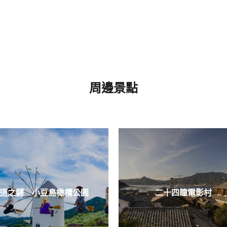
周邊景點
道之驛 小豆島橄欖公園
二十四瞳電影村