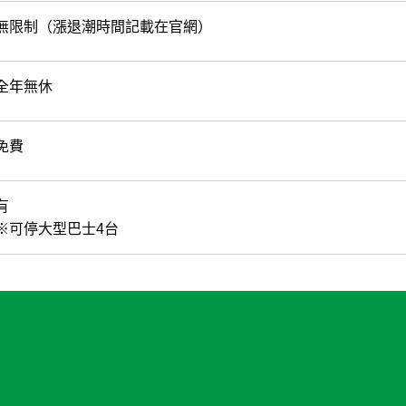
無限制（漲退潮時間記載在官網）
全年無休
免費
有
※可停大型巴士4台