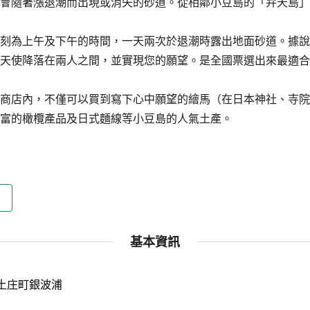
會隨著漲退潮而出現或消失的砂道。從相鄰小豆島的「弁天島」
刻為上午及下午的時間，一天兩次於退潮時露出地面砂道。據說
天使降落在兩人之間，並實現您的願望。是全國票選出來最適合
商店內，不僅可以買到寫下心中願望的繪馬（在日本神社、寺院
富的橄欖產品及日式麵線等小豆島的人氣土產。
基本資訊
土庄町銀波浦