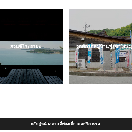
สวนชิโระยามะ
จุดพักรถหมู่บ้านฟุรุซาโตะม
กลับสู่หน้าสถานที่ท่องเที่ยวและกิจกรรม