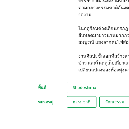
บรรยากาศอันงดงามของทุ่
ท่ามกลางธรรมชาติอันงดงา
งดงาม
ในฤดูร้อนช่วงเดือนกรกฎา
สืบทอดมายาวนานมากกว่า 
สมบูรณ์ แสงจากคบไฟส่องส
งานศิลปะชั้นเอกที่สร้าง
ข้าว และในฤดูเก็บเกี่ยว
เปลี่ยนแปลงของท้องทุ่ง
พื้นที่
Shodoshima
หมวดหมู่
ธรรมชาติ
วัฒนธรรม