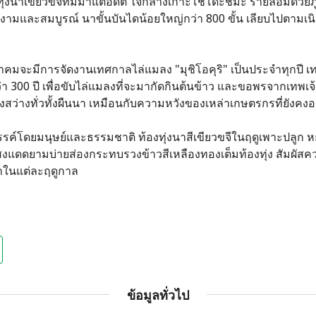
งนาเขียวขจีที่มีมาแต่อดีต ใจกลางเกาะโชโดะชิมะ รายล้อมด้วยภ
มและสมบูรณ์ นาขั้นบันไดน้อยใหญ่กว่า 800 ขั้น เลียบไปตามเนินข
คมจะมีการจัดงานเทศกาลไล่แมลง "มุชิโอคุริ" เป็นประจำทุกปี เท
300 ปี เพื่อขับไล่แมลงที่จะมากัดกินต้นข้าว และขอพรจากเทพเจ
ว่างทั่วทั้งผืนนา เหมือนกับความหวังของเหล่าเกษตรกรที่ยังคงอย
สรรค์โดยมนุษย์และธรรมชาติ ท้องทุ่งนาสีเขียวขจีในฤดูเพาะปลูก ห
แสงแดดยามบ่ายส่องกระทบรวงข้าวสีเหลืองทองเต็มท้องทุ่ง สัมผั
นาในแต่ละฤดูกาล
ข้อมูลทั่วไป