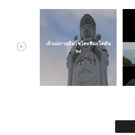
เจ้าแม่กวนอิมโชโดะชิมะไดคัน
ิมะ
นง