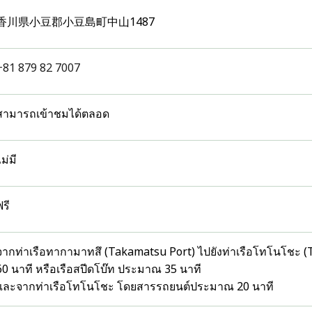
香川県小豆郡小豆島町中山1487
+81 879 82 7007
สามารถเข้าชมได้ตลอด
ม่มี
ฟรี
จากท่าเรือทากามาทสึ (Takamatsu Port) ไปยังท่าเรือโทโนโชะ (
60 นาที หรือเรือสปีดโบ๊ท ประมาณ 35 นาที
และจากท่าเรือโทโนโชะ โดยสารรถยนต์ประมาณ 20 นาที