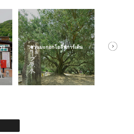
ุระ
สวนมะกอกโอลีฟการ์เด้น
สวนมะกอ