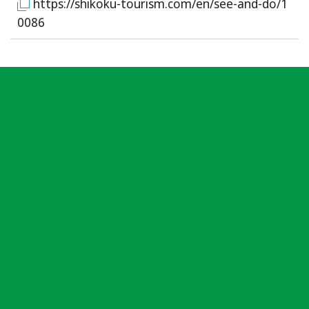
https://shikoku-tourism.com/en/see-and-do/1
0086