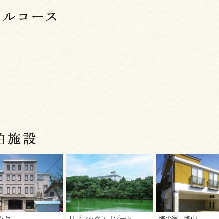
ツヤ
リブマックスリゾート 観音寺
郷の宿 陶山