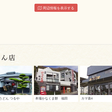
周辺情報を表示する
うどん つるや
本場かなくま餅 福田
カマ喜ri