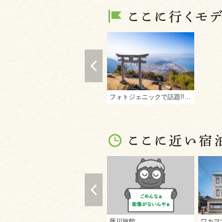
フォトジェニックで話題!! 西讃【香川県の西の地域、三豊市・観音寺市】の天空スポット3ヶ所巡り
藤川旅館
ワカマ