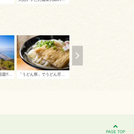
フォトジェニックで話題!! 西讃【香川県の西の地域、三豊市・観音寺市】の天空スポット3ヶ所巡り
「うどん県」でうどん尽くしの一日を
善通寺市民プール
ひ
PAGE TOP