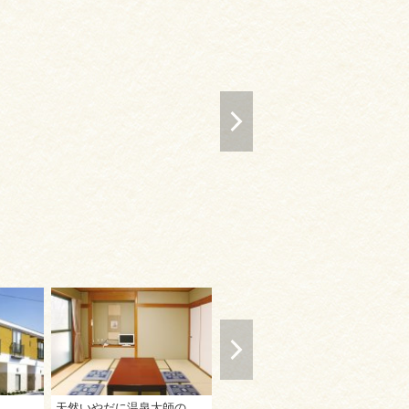
天然いやだに温泉大師の湯 ふれあいパークみの
琴平グランドホテル 桜の抄
こ