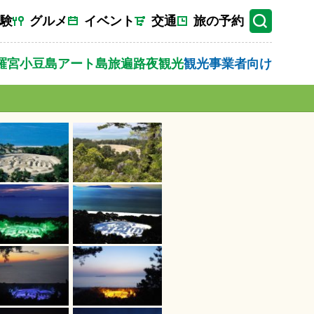
験
グルメ
イベント
交通
旅の予約
羅宮
小豆島
アート
島旅
遍路
夜観光
観光事業者向け