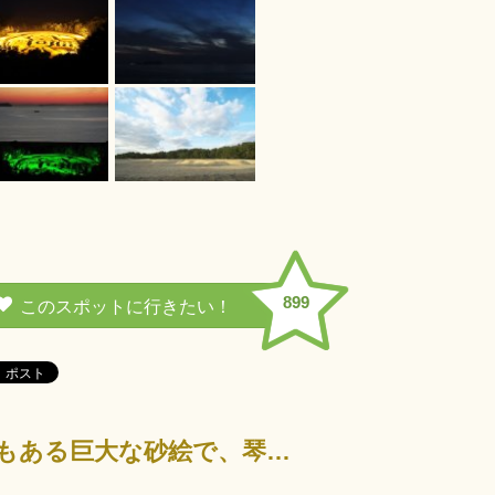
899
有明浜の砂に描かれた「寛永通宝」は、東西122ｍ南北90ｍ、周囲345ｍもある巨大な砂絵で、琴弾山山…