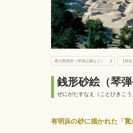
香川県西部（琴弾公園など）
【歴史
銭形砂絵（琴弾
ぜにがたすなえ（ことひきこう