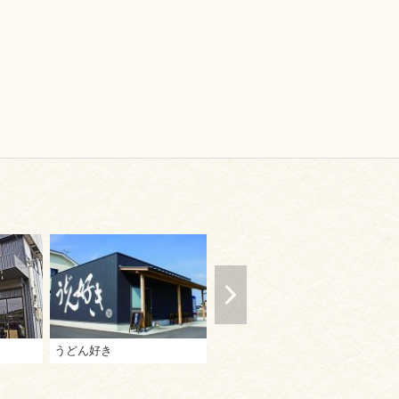
うどん好き
本格手打ちうどん うまじ家
う