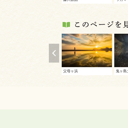
父母ヶ浜
鬼ヶ島