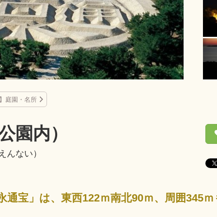
】庭園・名所
公園内）
えんない）