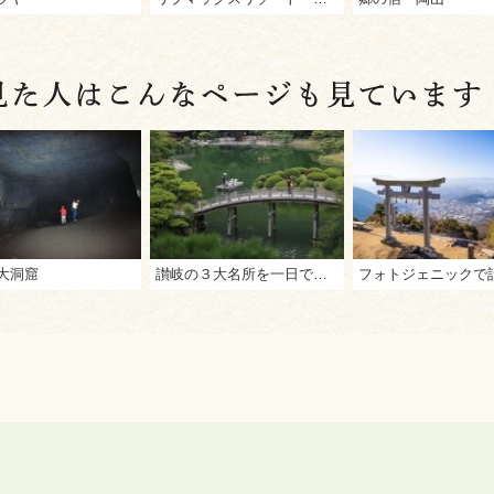
大洞窟
讃岐の３大名所を一日で制覇！屋島・栗林公園・こんぴらさんをめぐる王道ツアー