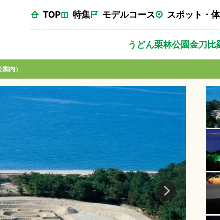
TOP
特集
モデルコース
スポット・体
うどん
栗林公園
金刀比
公園内）