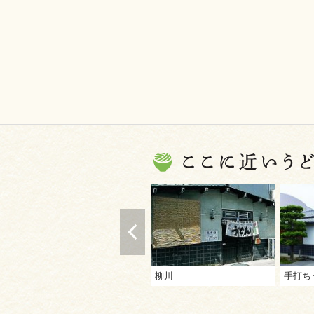
柳川
手打ち