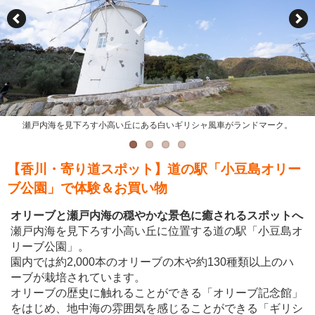
左）映画のロケセットをそのまま残した店内。写真映えすること間違いなし！右）
左）オリーブの樹を加工して作られたピアス＆イヤリング。右）5月末に１週間だ
ハンドメイドのフラワーアクセサリーは自分用にもプレゼントにもおすすめ。
け咲くオリーブの花を樹脂で閉じ込めたピアス＆イヤリング。
無料貸出している魔法のほうきに跨がれば、誰でも魔法使い気分が楽しめる！
瀬戸内海を見下ろす小高い丘にある白いギリシャ風車がランドマーク。
【香川・寄り道スポット】道の駅「小豆島オリー
ブ公園」で体験＆お買い物
オリーブと瀬戸内海の穏やかな景色に癒されるスポットへ
瀬戸内海を見下ろす小高い丘に位置する道の駅「小豆島オ
リーブ公園」。
園内では約2,000本のオリーブの木や約130種類以上のハ
ーブが栽培されています。
オリーブの歴史に触れることができる「オリーブ記念館」
をはじめ、地中海の雰囲気を感じることができる「ギリシ