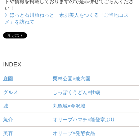
トや情報を掲載しておりますので是非併せてごらんくださ
い！
》ほっと石川旅ねっと 素肌美人をつくる「ご当地コス
メ」を訪ねて
INDEX
庭園 栗林公園×兼六園
グルメ しっぽくうどん×牡蠣
城 丸亀城×金沢城
魚介 オリーブハマチ×能登寒ぶり
美容 オリーブ×発酵食品