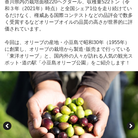
香川県内の栽培面積220ヘクタール、収穫量522トン（令
和３年（2021年）時点）と全国シェア1位を走り続けてい
るだけなく、権威ある国際コンテストなどの品評会で数多
く受賞するなどオリーブオイルの品質の高さが世界的に評
価されています。
今回は、オリーブの産地・小豆島で昭和30年（1955年）
に創業し、オリーブの栽培から製造･販売まで行っている
「東洋オリーブ」と、国内外の人々が訪れる人気の観光ス
ポット･道の駅「小豆島オリーブ公園」をご紹介します！