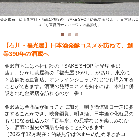
金沢市石引にある本社・酒蔵に併設の「SAKE SHOP 福光屋 金沢店」。日本酒もコ
コスメは店頭のテスターを使って着け心地や香りなどを試すことができる。
唎き酒体験コースに参加すると、テイスティングだけでなく、酒造りや発酵のこと
スメも直営店ナンバーワンの品揃え。
を知ることができる。
【石川・福光屋】日本酒発酵コスメを訪ねて、創
業390年の酒蔵へ
金沢市内には本社併設の「SAKE SHOP 福光屋 金沢
店」、ひがし茶屋街の「福光屋 ひがし」があり、東京に
２店舗ある直営店、オンラインショップなどでも購入する
ことができます。酒蔵の発酵コスメを知るには、本社に併
設された金沢店を訪れるのが一番！
金沢店は全商品が揃うことに加え、唎き酒体験コースに参
加することができ、映像鑑賞、唎き酒、日本酒や化粧品の
もとになる仕込み水「百年水」の見学などを楽しみなが
ら、酒蔵の歴史や商品を知ることができます。
（2022年12月現在：酒蔵見学は休止中のため唎き酒コー