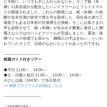
と手軽に、いつでも手に入れられないか。そこで糀（米
麹）の美容成分を配合したハンドクリームとフェイスマス
クが開発されました。これらの開発には、糀（米麹）の発
酵や玄米甘酒の研究で博士号を取得した、現社長の弟で工
場長でもある日本初の甘酒博士が貢献。そこにお客さまの
声も反映させて、糀（米麹）が生み出す酵素に着目した麹
職人ならではのハンドクリームが完成しました。醤油・味
噌づくりの現場でも昔から「麹職人の手はきれい」といわ
れていたそうで、伝統のなかにヒントがあったのですね。
------------------------------
糀蔵ガイド付きツアー
◆平日 11:00～、14:00～
◆土・日曜と祝日 11:00～、13:00～、14:00～
※ひしほ蔵（SHOP）で当日受付
>> 体験プログラムの詳細はこちら
-------------------------------
＜SHOPDATA＞