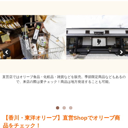
直営店ではオリーブ食品・化粧品・雑貨などを販売。季節限定商品などもあるの
で、来店の際は要チェック！商品は地方発送することも可能。
2018年に新しく生まれ変わった小豆島発オリーブスキンケア「トレア化粧品」シリ
オリーブ果実から搾ったままを瓶詰めした「エキストラバージンオリーブオイル」
ーズ。希少な小豆島産オリーブオイルと肌を優しく潤わせるオリーブ果実エキスを
や、オリーブの旬の時期に限定販売される「新漬けオリーブ」。
黄金比率で配合。
【香川・東洋オリーブ】直営Shopでオリーブ商
品をチェック！