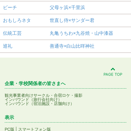
ビーチ 父母ヶ浜×千里浜
おもしろネタ 世直し侍×サンダー君
伝統工芸 丸亀うちわ×九谷焼・山中漆器
巡礼 善通寺×白山比咩神社
PAGE TOP
企業・学校関係者の皆さまへ
観光事業者向け
サークル・合宿
ロケ・撮影
インバウンド（旅行会社向け）
インバウンド（宿泊施設・店舗向け）
表示
|
PC版
スマートフォン版