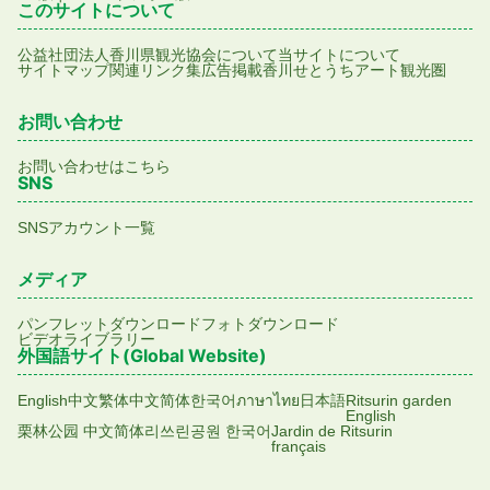
このサイトについて
公益社団法人香川県観光協会について
当サイトについて
サイトマップ
関連リンク集
広告掲載
香川せとうちアート観光圏
お問い合わせ
お問い合わせはこちら
SNS
SNSアカウント一覧
メディア
パンフレットダウンロード
フォトダウンロード
ビデオライブラリー
外国語サイト(Global Website)
English
中文繁体
中文简体
한국어
ภาษาไทย
日本語
Ritsurin garden
English
栗林公园 中文简体
리쓰린공원 한국어
Jardin de Ritsurin
français