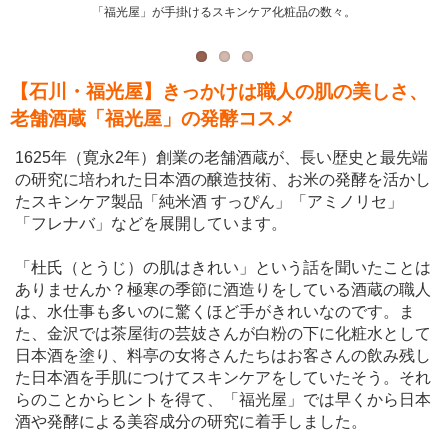
2001年から、すべての日本酒を米と水だけで純米造りする「福光屋」では、化粧品
酒蔵の日本酒発酵コスメ開発のきっかけは、酒蔵の職人の手の美しさ。
「福光屋」が手掛けるスキンケア化粧品の数々。
も厳選した原料と製法でつくられる。
【石川・福光屋】きっかけは職人の肌の美しさ、
老舗酒蔵「福光屋」の発酵コスメ
1625年（寛永2年）創業の老舗酒蔵が、長い歴史と最先端
の研究に培われた日本酒の醸造技術、お米の発酵を活かし
たスキンケア製品「純米酒 すっぴん」「アミノリセ」
「フレナバ」などを展開しています。
「杜氏（とうじ）の肌はきれい」という話を聞いたことは
ありませんか？極寒の季節に酒造りをしている酒蔵の職人
は、水仕事も多いのに驚くほど手がきれいなのです。ま
た、金沢では茶屋街の芸妓さんが白粉の下に化粧水として
日本酒を塗り、料亭の女将さんたちはお客さんの飲み残し
た日本酒を手肌につけてスキンケアをしていたそう。それ
らのことからヒントを得て、「福光屋」では早くから日本
酒や発酵による美容成分の研究に着手しました。