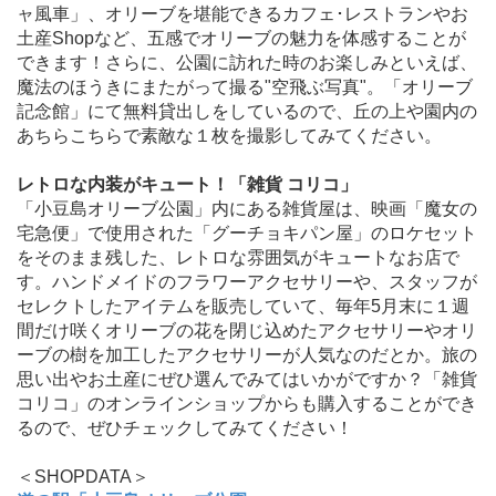
ャ風車」、オリーブを堪能できるカフェ･レストランやお
土産Shopなど、五感でオリーブの魅力を体感することが
できます！さらに、公園に訪れた時のお楽しみといえば、
魔法のほうきにまたがって撮る"空飛ぶ写真"。「オリーブ
記念館」にて無料貸出しをしているので、丘の上や園内の
あちらこちらで素敵な１枚を撮影してみてください。
レトロな内装がキュート！「雑貨 コリコ」
「小豆島オリーブ公園」内にある雑貨屋は、映画「魔女の
宅急便」で使用された「グーチョキパン屋」のロケセット
をそのまま残した、レトロな雰囲気がキュートなお店で
す。ハンドメイドのフラワーアクセサリーや、スタッフが
セレクトしたアイテムを販売していて、毎年5月末に１週
間だけ咲くオリーブの花を閉じ込めたアクセサリーやオリ
ーブの樹を加工したアクセサリーが人気なのだとか。旅の
思い出やお土産にぜひ選んでみてはいかがですか？「雑貨
コリコ」のオンラインショップからも購入することができ
るので、ぜひチェックしてみてください！
＜SHOPDATA＞