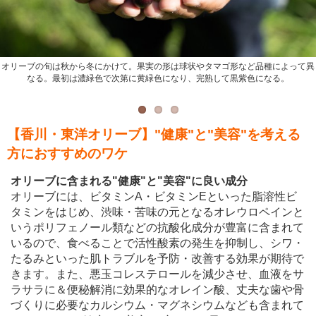
オリーブの旬は秋から冬にかけて。果実の形は球状やタマゴ形など品種によって異
「東洋オリーブ」では、オリーブ果実を１粒１粒手で摘むことにこだわっている。
オリーブ畑で収穫作業に従事するみなさん。オリーブ畑はよく陽が当たる南側の山
オリーブの実は落ちたり当たったりしたところから傷みが始まるため、傷がつかな
なる。最初は濃緑色で次第に黄緑色になり、完熟して黒紫色になる。
の斜面にあり、奥には穏やかな瀬戸内海の景色が広がる。
いよう１粒ずつオリーブ果実の状態を確認・選別しながら、優しく手で摘み取る。
【香川・東洋オリーブ】"健康"と"美容"を考える
方におすすめのワケ
オリーブに含まれる"健康"と"美容"に良い成分
オリーブには、ビタミンA・ビタミンEといった脂溶性ビ
タミンをはじめ、渋味・苦味の元となるオレウロペインと
いうポリフェノール類などの抗酸化成分が豊富に含まれて
いるので、食べることで活性酸素の発生を抑制し、シワ・
たるみといった肌トラブルを予防・改善する効果が期待で
きます。また、悪玉コレステロールを減少させ、血液をサ
ラサラに＆便秘解消に効果的なオレイン酸、丈夫な歯や骨
づくりに必要なカルシウム・マグネシウムなども含まれて