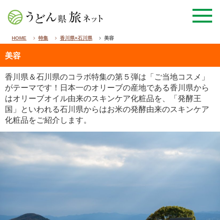
HOME
特集
香川県×石川県
美容
美容
香川県＆石川県のコラボ特集の第５弾は「ご当地コスメ」
がテーマです！日本一のオリーブの産地である香川県から
はオリーブオイル由来のスキンケア化粧品を、「発酵王
国」といわれる石川県からはお米の発酵由来のスキンケア
化粧品をご紹介します。