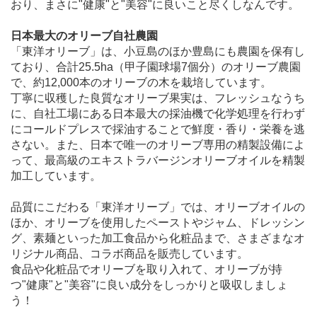
おり、まさに"健康"と"美容"に良いこと尽くしなんです。
日本最大のオリーブ自社農園
「東洋オリーブ」は、小豆島のほか豊島にも農園を保有し
ており、合計25.5ha（甲子園球場7個分）のオリーブ農園
で、約12,000本のオリーブの木を栽培しています。
丁寧に収穫した良質なオリーブ果実は、フレッシュなうち
に、自社工場にある日本最大の採油機で化学処理を行わず
にコールドプレスで採油することで鮮度・香り・栄養を逃
さない。また、日本で唯一のオリーブ専用の精製設備によ
って、最高級のエキストラバージンオリーブオイルを精製
加工しています。
品質にこだわる「東洋オリーブ」では、オリーブオイルの
ほか、オリーブを使用したペーストやジャム、ドレッシン
グ、素麺といった加工食品から化粧品まで、さまざまなオ
リジナル商品、コラボ商品を販売しています。
食品や化粧品でオリーブを取り入れて、オリーブが持
つ"健康"と"美容"に良い成分をしっかりと吸収しましょ
う！