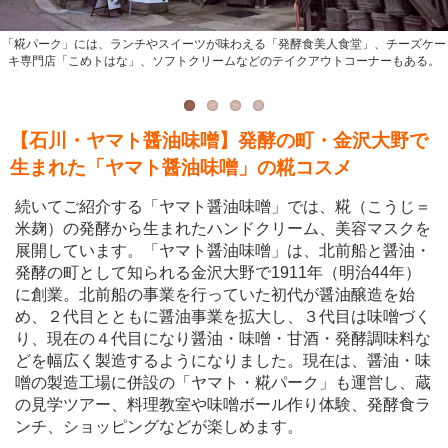
ンチなどを提供。
金沢大野には魅力的なスポットが多数あるので、「ヤマト・糀パーク」とあわせて
町歩きを楽しむのもいい。
「糀パーク」には、ランチやスイーツが味わえる「発酵食美人食堂」、チーズケー
ハンドクリームやフェイスマスクは「ヤマト・糀パーク」内のショップ「ひしほ
蔵」で、味噌や醤油、調味料、甘酒などと共に販売されている。金沢市内には金沢
キ専門店「こめトはな」、ソフトクリームなどのテイクアウトコーナーもある。
駅、ひがし茶屋街にも直営店がある。
【石川・ヤマト醤油味噌】発酵の町・金沢大野で
生まれた「ヤマト醤油味噌」の糀コスメ
続いてご紹介する「ヤマト醤油味噌」では、糀（こうじ＝
米麹）の発酵から生まれたハンドクリーム、美容マスクを
展開しています。「ヤマト醤油味噌」は、北前船と醤油・
発酵の町として知られる金沢大野で1911年（明治44年）
に創業。北前船の事業を行っていた初代が醤油醸造を始
め、２代目とともに醤油事業を拡大し、３代目は味噌づく
り、現在の４代目になり醤油・味噌・甘酒・発酵調味料な
どを幅広く製造するようになりました。現在は、醤油・味
噌の製造工場に併設の「ヤマト・糀パーク」も運営し、蔵
の見学ツアー、料理教室や味噌ボール作り体験、発酵食ラ
ンチ、ショッピングなどが楽しめます。