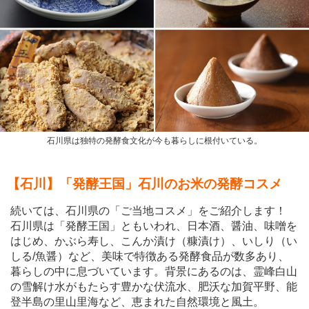
石川県は独特の発酵食文化が今も暮らしに根付いている。
【石川】「発酵王国」石川のお米の発酵コスメ
続いては、石川県の「ご当地コスメ」をご紹介します！
石川県は「発酵王国」ともいわれ、日本酒、醤油、味噌を
はじめ、かぶら寿し、こんか漬け（糠漬け）、いしり（い
しる/魚醤）など、美味で特徴ある発酵食品が数多あり、
暮らしの中に息づいています。背景にあるのは、霊峰白山
の雪解け水がもたらす豊かな伏流水、肥沃な加賀平野、能
登半島の里山里海など、恵まれた自然環境と風土。