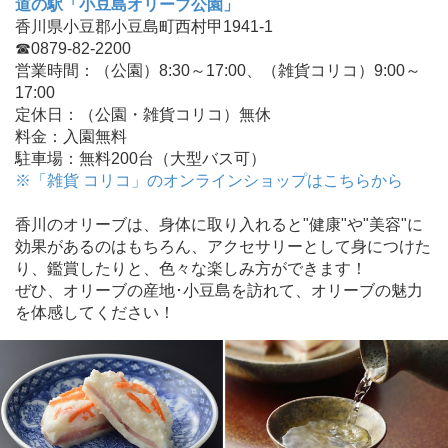
道の駅「小豆島オリーブ公園」
香川県小豆郡小豆島町西村甲1941-1
☎0879-82-2200
営業時間：（公園）8:30～17:00、（雑貨コリコ）9:00～
17:00
定休日：（公園・雑貨コリコ）無休
料金：入園無料
駐車場：無料200台（大型バス可）
※「雑貨 コリコ」のオンラインショップはこちらから
香川のオリーブは、身体に取り入れると"健康"や"美容"に
効果があるのはもちろん、アクセサリーとして身につけた
り、鑑賞したりと、色々な楽しみ方ができます！
ぜひ、オリーブの産地･小豆島を訪れて、オリーブの魅力
を体感してください！