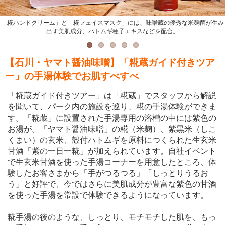
「糀ハンドクリーム」と「糀フェイスマスク」には、味噌蔵の優秀な米麹菌が生み
「紫の一日一糀」はノンアルコール・砂糖不使用の甘酒で、甘酸っぱい葡萄ジュー
ハトムギは昔から美肌・美白効果があるとされる食材。飲んで、肌につけて、身体
味噌を仕込んでいた大きな木桶や解説パネルなどが展示された「糀蔵」。
お湯に生玄米甘酒「紫の一日一糀」を加えた手湯の浴槽。
出す美肌成分、ハトムギ種子エキスなどを配合。
の内外からキレイになれそう。
スのような味わい。
【石川・ヤマト醤油味噌】「糀蔵ガイド付きツア
ー」の手湯体験でお肌すべすべ
「糀蔵ガイド付きツアー」は「糀蔵」でスタッフから解説
を聞いて、パーク内の施設を巡り、糀の手湯体験ができま
す。「糀蔵」に設置された手湯専用の浴槽の中には紫色の
お湯が。「ヤマト醤油味噌」の糀（米麹）、紫黒米（しこ
くまい）の玄米、殻付ハトムギを原料につくられた生玄米
甘酒「紫の一日一糀」が加えられています。自社イベント
で生玄米甘酒を使った手湯コーナーを用意したところ、体
験したお客さまから「手がつるつる」「しっとりうるお
う」と好評で、今ではさらに美肌成分が豊富な紫色の甘酒
を使った手湯を常設で体験できるようになっています。
糀手湯の後のような、しっとり、モチモチした肌を、もっ