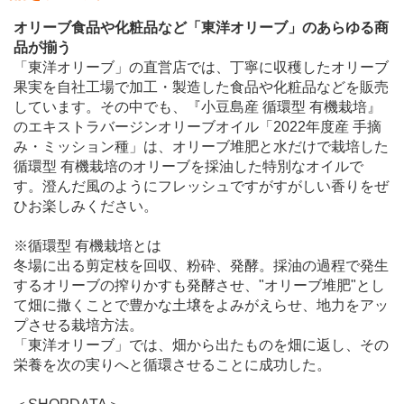
オリーブ食品や化粧品など「東洋オリーブ」のあらゆる商
品が揃う
「東洋オリーブ」の直営店では、丁寧に収穫したオリーブ
果実を自社工場で加工・製造した食品や化粧品などを販売
しています。その中でも、『小豆島産 循環型 有機栽培』
のエキストラバージンオリーブオイル「2022年度産 手摘
み・ミッション種」は、オリーブ堆肥と水だけで栽培した
循環型 有機栽培のオリーブを採油した特別なオイルで
す。澄んだ風のようにフレッシュですがすがしい香りをぜ
ひお楽しみください。
※循環型 有機栽培とは
冬場に出る剪定枝を回収、粉砕、発酵。採油の過程で発生
するオリーブの搾りかすも発酵させ、"オリーブ堆肥"とし
て畑に撒くことで豊かな土壌をよみがえらせ、地力をアッ
プさせる栽培方法。
「東洋オリーブ」では、畑から出たものを畑に返し、その
栄養を次の実りへと循環させることに成功した。