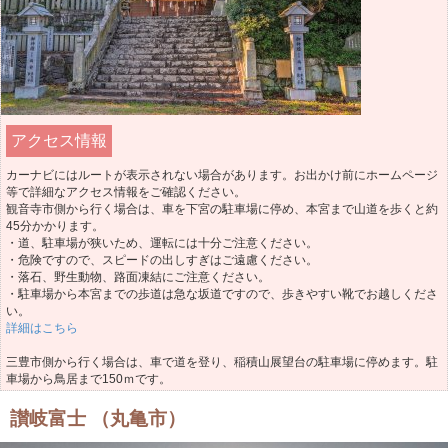
アクセス情報
カーナビにはルートが表示されない場合があります。お出かけ前にホームページ
等で詳細なアクセス情報をご確認ください。
観音寺市側から行く場合は、車を下宮の駐車場に停め、本宮まで山道を歩くと約
45分かかります。
・道、駐車場が狭いため、運転には十分ご注意ください。
・危険ですので、スピードの出しすぎはご遠慮ください。
・落石、野生動物、路面凍結にご注意ください。
・駐車場から本宮までの歩道は急な坂道ですので、歩きやすい靴でお越しくださ
い。
詳細はこちら
三豊市側から行く場合は、車で道を登り、稲積山展望台の駐車場に停めます。駐
車場から鳥居まで150ｍです。
讃岐富士 （丸亀市）