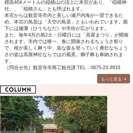
標高404メートルの稲積山の頂上に本宮があり、「稲積神
社」、「稲積さん」とも呼ばれます。
本宮からは観音寺市内と美しい瀬戸内海が一望できるた
め、本宮の鳥居は「天空の鳥居」ともいわれています。眼
下には燧灘（ひうちなだ）や市街が広がります。
また、毎年4月の第2土・日曜日には「高屋まつり」が開催
されます。市内では唯一、春に開催されるちょうさ祭り
で、桜が美しく舞う中、急な坂を登っていく勇壮なちょう
さの姿は高屋神社ならではの風景。獅子舞も奉納されま
す。
［問合せ先］観音寺市商工観光課 TEL：0875-23-3933
もっと見る