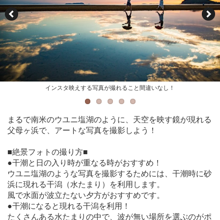
夕日が沈む直前には空一面が鮮やかな色に染まり、幻想的な光景が広がります
アイディア次第で色々なポーズを試してみてください
インスタ映えする写真が撮れること間違いなし！
夜空に輝く月を入れた一枚です
スマートフォンのカメラでも工夫すれば素敵な写真が撮れます
まるで南米のウユニ塩湖のように、天空を映す鏡が現れる
父母ヶ浜で、アートな写真を撮影しよう！
■絶景フォトの撮り方■
●干潮と日の入り時が重なる時がおすすめ！
ウユニ塩湖のような写真を撮影するためには、干潮時に砂
浜に現れる干潟（水たまり）を利用します。
風で水面が波立たない夕方がおすすめです。
●干潮になると現れる干潟を利用！
たくさんある水たまりの中で、波が無い場所を選ぶのがポ