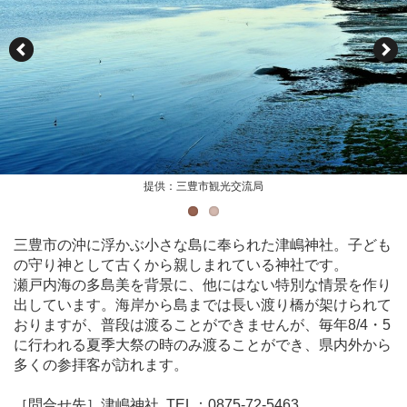
提供：三豊市観光交流局
提供：三豊市観光交流局
三豊市の沖に浮かぶ小さな島に奉られた津嶋神社。子ども
の守り神として古くから親しまれている神社です。
瀬戸内海の多島美を背景に、他にはない特別な情景を作り
出しています。海岸から島までは長い渡り橋が架けられて
おりますが、普段は渡ることができませんが、毎年8/4・5
に行われる夏季大祭の時のみ渡ることができ、県内外から
多くの参拝客が訪れます。
［問合せ先］津嶋神社 TEL：0875-72-5463