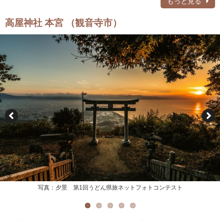
もっと見る
高屋神社 本宮 （観音寺市）
写真：夕景 第1回うどん県旅ネットフォトコンテスト
写真：観音寺市
写真：観音寺市
写真：観音寺市