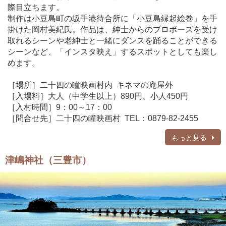
際目立ちます。
制作は小豆島町の坂手港待合所に「小豆島縁起絵巻」を手
掛けた岡村美紀氏。作品は、紳士からのプロポーズを受け
取れるシーンや老紳士と一緒にダンスを踊ることができる
シーンなど、「インスタ映え」するスポットとしても楽し
めます。
［場所］二十四の瞳映画村内 キネマの庵屋外
［入場料］大人（中学生以上）890円、小人450円
［入村時間］9：00～17：00
［問合せ先］二十四の瞳映画村 TEL：0879-82-2455
もっと見る
津嶋神社（三豊市）