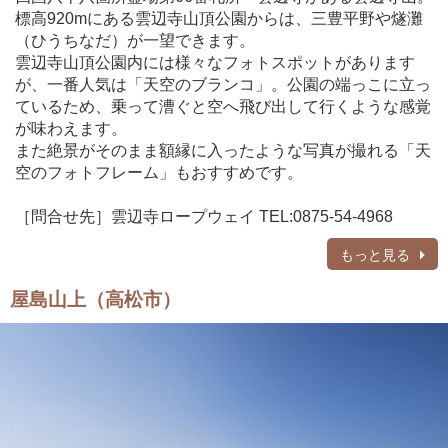
標高920mにある雲辺寺山頂公園からは、三豊平野や燧灘
（ひうちなだ）が一望できます。
雲辺寺山頂公園内には様々なフォトスポットがあります
が、一番人気は「天空のブランコ」。公園の端っこに立っ
ているため、乗って漕ぐと空へ飛び出して行くような感覚
が味わえます。
また絶景がそのまま額縁に入ったような写真が撮れる「天
空のフォトフレーム」もおすすめです。
［問合せ先］雲辺寺ロープウェイ TEL:0875-54-4968
もっと見る
屋島山上（高松市）