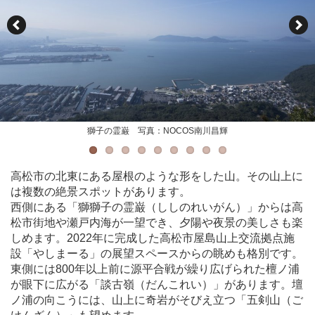
獅子の霊巌 写真：NOCOS南川昌輝
獅子の霊巌 写真：NOCOS南川昌輝
談古嶺 写真：NOCOS南川昌輝
談古嶺 写真：NOCOS南川昌輝
遊鶴亭 写真：NOCOS南川昌輝
獅子の霊巌 写真：NOCOS南川昌輝
やしまーる 写真：NOCOS南川昌輝
やしまーる 写真：NOCOS南川昌輝
やしまーる 写真：NOCOS南川昌輝
高松市の北東にある屋根のような形をした山。その山上に
は複数の絶景スポットがあります。
西側にある「獅獅子の霊巌（ししのれいがん）」からは高
松市街地や瀬戸内海が一望でき、夕陽や夜景の美しさも楽
しめます。2022年に完成した高松市屋島山上交流拠点施
設「やしまーる」の展望スペースからの眺めも格別です。
東側には800年以上前に源平合戦が繰り広げられた檀ノ浦
が眼下に広がる「談古嶺（だんこれい）」があります。壇
ノ浦の向こうには、山上に奇岩がそびえ立つ「五剣山（ご