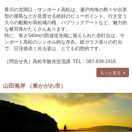
香川の玄関口・サンポート高松は、瀬戸内海の島々や台形
型の屋島などが見渡せる絶好のビューポイント。行き交う
大小の船舶や高松城の櫓、パブリックアートなど、魅力的
な被写体がたくさんあります。
特に、長さ540mの防波堤先端に据えられた赤灯台は、サ
ンポート高松のシンボル的な存在。総ガラス張りの灯台
で、日没後赤く光る姿は、とても幻想的です。
［問合せ先］高松市観光交流課 TEL：087-839-2416
もっと見る
山田海岸 （東かがわ市）