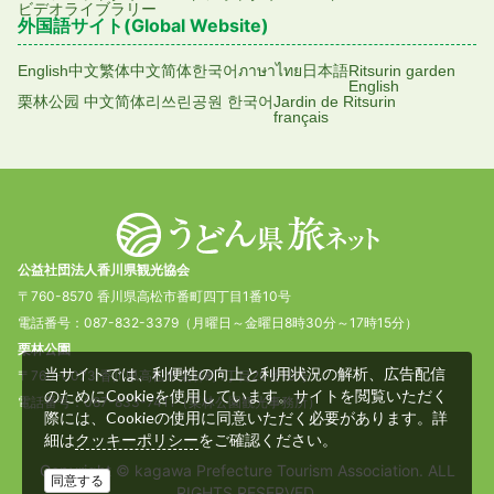
ビデオライブラリー
外国語サイト(Global Website)
English
中文繁体
中文简体
한국어
ภาษาไทย
日本語
Ritsurin garden
English
栗林公园 中文简体
리쓰린공원 한국어
Jardin de Ritsurin
français
公益社団法人香川県観光協会
〒760-8570 香川県高松市番町四丁目1番10号
電話番号：087-832-3379（月曜日～金曜日8時30分～17時15分）
栗林公園
当サイトでは、利便性の向上と利用状況の解析、広告配信
〒760-0073 香川県高松市栗林町1丁目20番16号
のためにCookieを使用しています。サイトを閲覧いただく
電話番号：087-833-7411（栗林公園観光事務所）
際には、Cookieの使用に同意いただく必要があります。詳
細は
をご確認ください。
クッキーポリシー
Copyright © kagawa Prefecture Tourism Association. ALL
同意する
RIGHTS RESERVED.