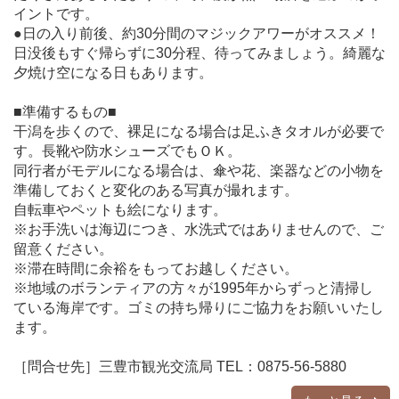
イントです。
●日の入り前後、約30分間のマジックアワーがオススメ！
日没後もすぐ帰らずに30分程、待ってみましょう。綺麗な
夕焼け空になる日もあります。
■準備するもの■
干潟を歩くので、裸足になる場合は足ふきタオルが必要で
す。長靴や防水シューズでもＯＫ。
同行者がモデルになる場合は、傘や花、楽器などの小物を
準備しておくと変化のある写真が撮れます。
自転車やペットも絵になります。
※お手洗いは海辺につき、水洗式ではありませんので、ご
留意ください。
※滞在時間に余裕をもってお越しください。
※地域のボランティアの方々が1995年からずっと清掃し
ている海岸です。ゴミの持ち帰りにご協力をお願いいたし
ます。
［問合せ先］三豊市観光交流局 TEL：0875-56-5880