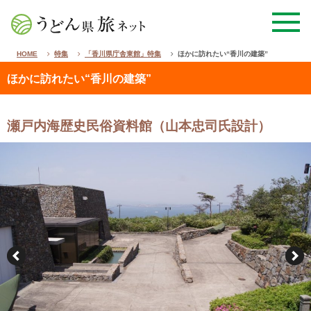
HOME
特集
「香川県庁舎東館」特集
ほかに訪れたい“香川の建築”
ほかに訪れたい“香川の建築”
瀬戸内海歴史民俗資料館（山本忠司氏設計）