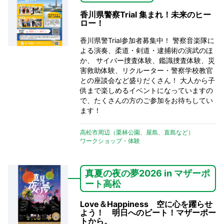
香川県警察Trial 集まれ！未来のヒー
ロー！
香川県警Trial参加者募集中！ 警察音楽隊に
よる演奏、柔道・剣道・逮捕術の演武のほ
か、 サイバー捜査体験、鑑識捜査体験、災
害救助体験、リクルーター・警察学校教官
との座談会など盛りだくさん！ 大人から子
供まで楽しめるイベントになっていますの
で、たくさんの方のご参加をお待ちしてい
ます！
高松市周辺（栗林公園、屋島、直島など）
ワークショップ・体験
真夏の夜の夢2026 in マザーポ
ート高松
Love＆Happiness 空に心を躍らせ
よう！ 明日へのビート！マザーポー
トから。