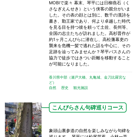
MOBIで楽々 幕末、琴平には日柳燕石（く
さなぎえんせき）という侠客の親分がいま
した。その表の顔とは別に、数千の漢詩を
書き、勤王家であり、何より卓越した時代
を見る目を持つ彼を頼って土佐、長州等、
全国の志士たちが訪れました。高杉晋作が
約1ヶ月こんぴらに潜在し、高松藩幕吏の
襲来を危機一髪で逃れた話を中心に、その
足跡を辿ってみませんか？琴平バスさんの
協力で徒歩ではきつい距離を移動すること
が可能になりました。
香川県中部（瀬戸大橋、丸亀城、金刀比羅宮な
ど）
自然
歴史
観光施設
こんぴらさん句碑巡りコース
象頭山裏参道の自然を楽しみながら句碑を
巡ります。 琴平には松尾芭蕉、小林一茶、