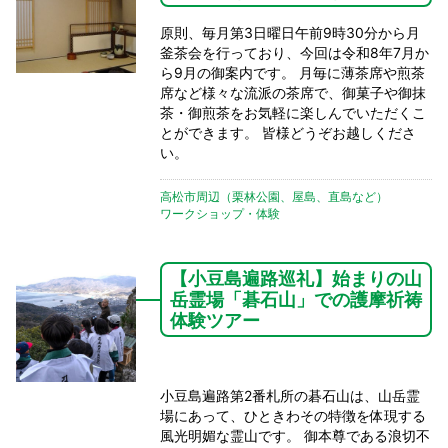
原則、毎月第3日曜日午前9時30分から月
釜茶会を行っており、今回は令和8年7月か
ら9月の御案内です。 月毎に薄茶席や煎茶
席など様々な流派の茶席で、御菓子や御抹
茶・御煎茶をお気軽に楽しんでいただくこ
とができます。 皆様どうぞお越しくださ
い。
高松市周辺（栗林公園、屋島、直島など）
ワークショップ・体験
【小豆島遍路巡礼】始まりの山
岳霊場「碁石山」での護摩祈祷
体験ツアー
小豆島遍路第2番札所の碁石山は、山岳霊
場にあって、ひときわその特徴を体現する
風光明媚な霊山です。 御本尊である浪切不