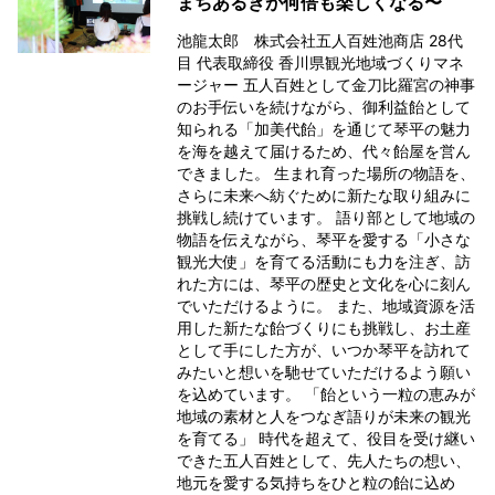
まちあるきが何倍も楽しくなる〜
池龍太郎 株式会社五人百姓池商店 28代
目 代表取締役 香川県観光地域づくりマネ
ージャー 五人百姓として金刀比羅宮の神事
のお手伝いを続けながら、御利益飴として
知られる「加美代飴」を通じて琴平の魅力
を海を越えて届けるため、代々飴屋を営ん
できました。 生まれ育った場所の物語を、
さらに未来へ紡ぐために新たな取り組みに
挑戦し続けています。 語り部として地域の
物語を伝えながら、琴平を愛する「小さな
観光大使」を育てる活動にも力を注ぎ、訪
れた方には、琴平の歴史と文化を心に刻ん
でいただけるように。 また、地域資源を活
用した新たな飴づくりにも挑戦し、お土産
として手にした方が、いつか琴平を訪れて
みたいと想いを馳せていただけるよう願い
を込めています。 「飴という一粒の恵みが
地域の素材と人をつなぎ語りが未来の観光
を育てる」 時代を超えて、役目を受け継い
できた五人百姓として、先人たちの想い、
地元を愛する気持ちをひと粒の飴に込め