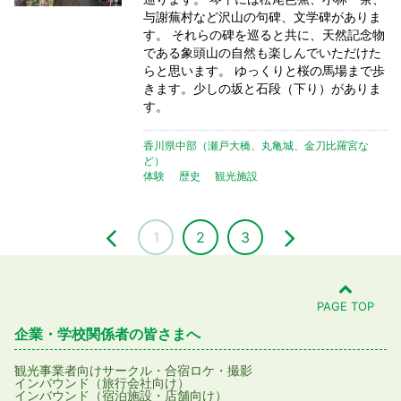
与謝蕪村など沢山の句碑、文学碑がありま
す。 それらの碑を巡ると共に、天然記念物
である象頭山の自然も楽しんでいただけた
らと思います。 ゆっくりと桜の馬場まで歩
きます。少しの坂と石段（下り）がありま
す。
香川県中部（瀬戸大橋、丸亀城、金刀比羅宮な
ど）
体験
歴史
観光施設
1
2
3
PAGE TOP
企業・学校関係者の皆さまへ
観光事業者向け
サークル・合宿
ロケ・撮影
インバウンド（旅行会社向け）
インバウンド（宿泊施設・店舗向け）