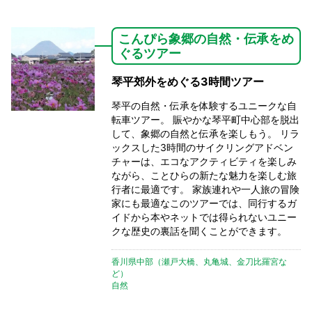
こんぴら象郷の自然・伝承をめ
ぐるツアー
琴平郊外をめぐる3時間ツアー
琴平の自然・伝承を体験するユニークな自
転車ツアー。 賑やかな琴平町中心部を脱出
して、象郷の自然と伝承を楽しもう。 リラ
ックスした3時間のサイクリングアドベン
チャーは、エコなアクティビティを楽しみ
ながら、ことひらの新たな魅力を楽しむ旅
行者に最適です。 家族連れや一人旅の冒険
家にも最適なこのツアーでは、同行するガ
イドから本やネットでは得られないユニー
クな歴史の裏話を聞くことができます。
香川県中部（瀬戸大橋、丸亀城、金刀比羅宮な
ど）
自然