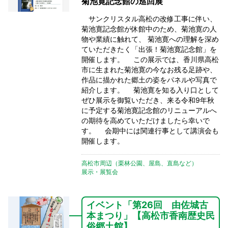
菊池寛記念館の巡回展
サンクリスタル高松の改修工事に伴い、
菊池寛記念館が休館中のため、菊池寛の人
物や業績に触れて、 菊池寛への理解を深め
ていただきたく「出張！菊池寛記念館」を
開催します。 この展示では、香川県高松
市に生まれた菊池寛の今なお残る足跡や、
作品に描かれた郷土の姿をパネルや写真で
紹介します。 菊池寛を知る入り口として
ぜひ展示を御覧いただき、来る令和9年秋
に予定する菊池寛記念館のリニューアルへ
の期待を高めていただけましたら幸いで
す。 会期中には関連行事として講演会も
開催します。
高松市周辺（栗林公園、屋島、直島など）
展示・展覧会
イベント「第26回 由佐城古
本まつり」【高松市香南歴史民
俗郷土館】