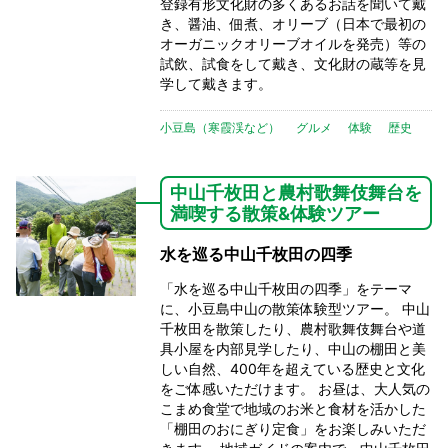
登録有形文化財の多くあるお話を聞いて戴
き、醤油、佃煮、オリーブ（日本で最初の
オーガニックオリーブオイルを発売）等の
試飲、試食をして戴き、文化財の蔵等を見
学して戴きます。
小豆島（寒霞渓など）
グルメ
体験
歴史
中山千枚田と農村歌舞伎舞台を
満喫する散策&体験ツアー
水を巡る中山千枚田の四季
「水を巡る中山千枚田の四季」をテーマ
に、小豆島中山の散策体験型ツアー。 中山
千枚田を散策したり、農村歌舞伎舞台や道
具小屋を内部見学したり、中山の棚田と美
しい自然、400年を超えている歴史と文化
をご体感いただけます。 お昼は、大人気の
こまめ食堂で地域のお米と食材を活かした
「棚田のおにぎり定食」をお楽しみいただ