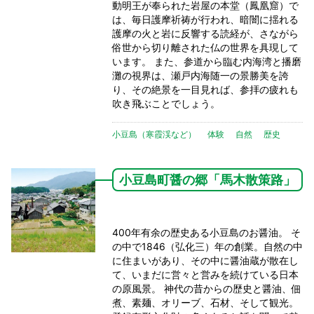
動明王が奉られた岩屋の本堂（鳳凰窟）で
は、毎日護摩祈祷が行われ、暗闇に揺れる
護摩の火と岩に反響する読経が、さながら
俗世から切り離された仏の世界を具現して
います。 また、参道から臨む内海湾と播磨
灘の視界は、瀬戸内海随一の景勝美を誇
り、その絶景を一目見れば、参拝の疲れも
吹き飛ぶことでしょう。
小豆島（寒霞渓など）
体験
自然
歴史
小豆島町醤の郷「馬木散策路」
400年有余の歴史ある小豆島のお醤油。 そ
の中で1846（弘化三）年の創業。自然の中
に住まいがあり、その中に醤油蔵が散在し
て、いまだに営々と営みを続けている日本
の原風景。 神代の昔からの歴史と醤油、佃
煮、素麺、オリーブ、石材、そして観光。