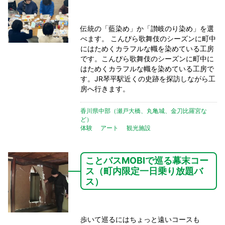
伝統の「藍染め」か「讃岐のり染め」を選
べます。 こんぴら歌舞伎のシーズンに町中
にはためくカラフルな幟を染めている工房
です。こんぴら歌舞伎のシーズンに町中に
はためくカラフルな幟を染めている工房で
す。JR琴平駅近くの史跡を探訪しながら工
房へ行きます。
香川県中部（瀬戸大橋、丸亀城、金刀比羅宮な
ど）
体験
アート
観光施設
ことバスMOBIで巡る幕末コー
ス（町内限定一日乗り放題バ
ス）
歩いて巡るにはちょっと遠いコースも