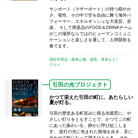
サンポート（マザーポート）の持つ穏やか
さ、母性、その中で空を自由に舞う海外パ
フォーマー、エネルギッシュな大道芸、音
楽、 そして県産品のFOOD＆DRINKチーム
がこの場所ならではのヒューマンコミュニ
ケーションと楽しさを通して、人間賛歌を
奏でます。
高松市周辺（栗林公園、屋島、直島など）
グルメ
引田の光プロジェクト
かつて栄えた引田の町に、あたらしい
夏が灯る。
引田の歴史ある町並みに残る虫籠窓に、や
さしい灯りをともすことで、かつてこの町
にあった賑わいを、静かに呼び起こしま
す。 提灯の光に包まれた路地を歩き、音に
合わせて輪になって踊るひととき。 それ