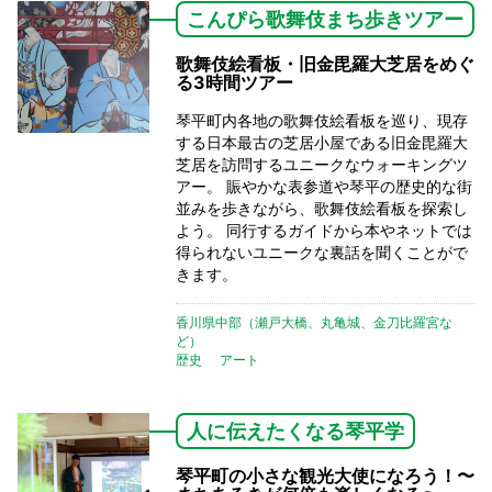
こんぴら歌舞伎まち歩きツアー
歌舞伎絵看板・旧金毘羅大芝居をめぐ
る3時間ツアー
琴平町内各地の歌舞伎絵看板を巡り、現存
する日本最古の芝居小屋である旧金毘羅大
芝居を訪問するユニークなウォーキングツ
アー。 賑やかな表参道や琴平の歴史的な街
並みを歩きながら、歌舞伎絵看板を探索し
よう。 同行するガイドから本やネットでは
得られないユニークな裏話を聞くことがで
きます。
香川県中部（瀬戸大橋、丸亀城、金刀比羅宮な
ど）
歴史
アート
人に伝えたくなる琴平学
琴平町の小さな観光大使になろう！〜