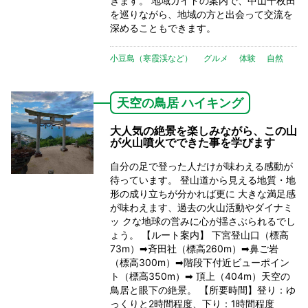
きます。 地域ガイドの案内で、中山千枚田
を巡りながら、地域の方と出会って交流を
深めることもできます。
小豆島（寒霞渓など）
グルメ
体験
自然
天空の鳥居 ハイキング
大人気の絶景を楽しみながら、この山
が火山噴火でできた事を学びます
自分の足で登った人だけが味わえる感動が
待っています。 登山道から見える地質・地
形の成り立ちが分かれば更に 大きな満足感
が味わえます、過去の火山活動やダイナミ
ッ クな地球の営みに心が揺さぶられるでし
ょう。 【ルート案内】 下宮登山口（標高
73m）➡斉田社（標高260m）➡鼻ご岩
（標高300m）➡階段下付近ビューポイン
ト（標高350m）➡ 頂上（404m）天空の
鳥居と眼下の絶景。 【所要時間】登り：ゆ
っくりと2時間程度、下り：1時間程度