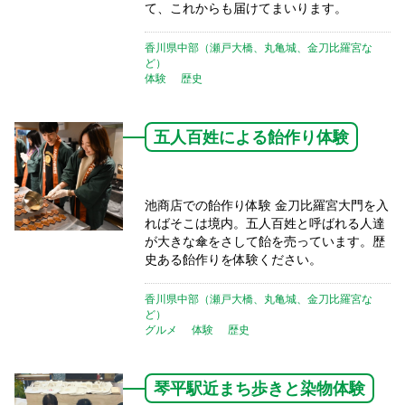
て、これからも届けてまいります。
香川県中部（瀬戸大橋、丸亀城、金刀比羅宮な
ど）
体験
歴史
五人百姓による飴作り体験
池商店での飴作り体験 金刀比羅宮大門を入
ればそこは境内。五人百姓と呼ばれる人達
が大きな傘をさして飴を売っています。歴
史ある飴作りを体験ください。
香川県中部（瀬戸大橋、丸亀城、金刀比羅宮な
ど）
グルメ
体験
歴史
琴平駅近まち歩きと染物体験