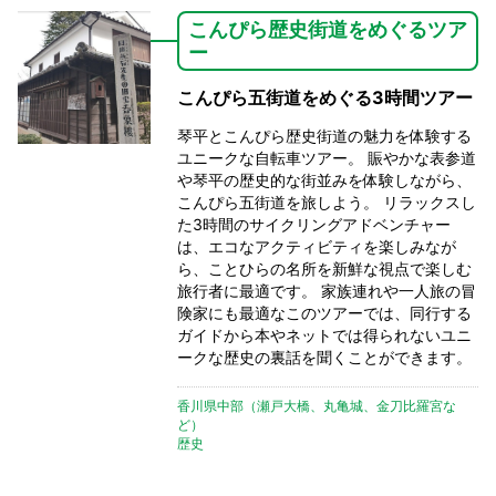
こんぴら歴史街道をめぐるツア
ー
こんぴら五街道をめぐる3時間ツアー
琴平とこんぴら歴史街道の魅力を体験する
ユニークな自転車ツアー。 賑やかな表参道
や琴平の歴史的な街並みを体験しながら、
こんぴら五街道を旅しよう。 リラックスし
た3時間のサイクリングアドベンチャー
は、エコなアクティビティを楽しみなが
ら、ことひらの名所を新鮮な視点で楽しむ
旅行者に最適です。 家族連れや一人旅の冒
険家にも最適なこのツアーでは、同行する
ガイドから本やネットでは得られないユニ
ークな歴史の裏話を聞くことができます。
香川県中部（瀬戸大橋、丸亀城、金刀比羅宮な
ど）
歴史