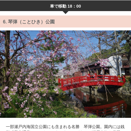
車で移動 18：00
6.
琴弾（ことひき）公園
一部瀬戸内海国立公園にも含まれる名勝 琴弾公園。園内には銭