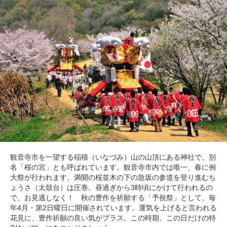
観音寺市を一望する稲積（いなづみ）山の山頂にある神社で、別
名「桜の宮」とも呼ばれています。観音寺市内では唯一、春に例
大祭が行われます。満開の桜並木の下の急坂の参道を登り進むち
ょうさ（太鼓台）は圧巻。昼過ぎから3時頃にかけて行われるの
で、お見逃しなく！ 秋の豊作を祈願する「予祝祭」として、毎
年4月・第2日曜日に開催されています。運気を上げると言われる
花見に、豊作祈願の良い気がプラス。この時期、この日だけの特