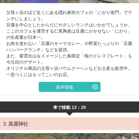
父母ヶ浜のほど近くにある隠れ家的カフェの「にがり衛門」でラ
ンチにしましょう。
豆腐を中心としたからだにやさしいランチはいかがでしょうか。
ここのカフェを運営する仁尾興産は豆腐にかかせない「にがり」
の生産量が日本一。
お肉を使わない「豆腐のキーマカレー」や野菜たっぷりの「豆腐
ハンバーグランチ」などを提供。
また、紫雲出山をイメージした春限定「桜のドレスプレート」も
今注目のデザート。
オリジナル商品の父母ヶ浜バウムクーヘンなどお土産も販売中。
一息つくにはもってこいのお店。
基本情報
車で移動 13：20
3.
高屋神社