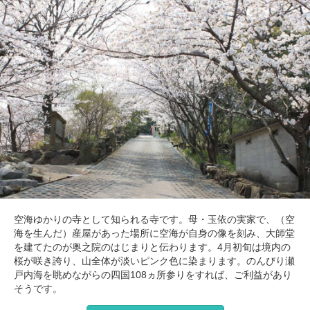
空海ゆかりの寺として知られる寺です。母・玉依の実家で、（空
海を生んだ）産屋があった場所に空海が自身の像を刻み、大師堂
を建てたのが奥之院のはじまりと伝わります。4月初旬は境内の
桜が咲き誇り、山全体が淡いピンク色に染まります。のんびり瀬
戸内海を眺めながらの四国108ヵ所参りをすれば、ご利益があり
そうです。