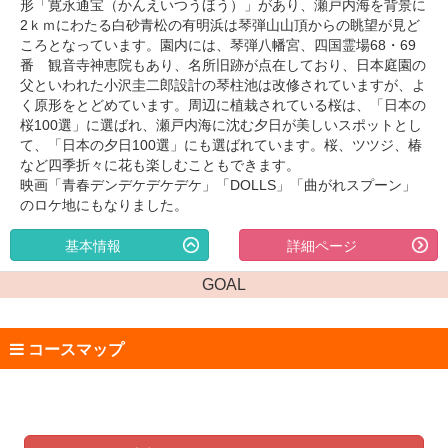
形「寛永通宝（かんえいつうほう）」があり、瀬戸内海を背景に
2ｋｍにわたる白砂青松の有明浜は琴弾山山頂からの眺望が見ど
ころとなっています。園内には、琴弾八幡宮、四国霊場68・69
番 観音寺神恵院もあり、名所旧跡が点在しており、日本庭園の
父といわれた小沢圭二郎設計の琴柱池は改修されていますが、よ
く原形をとどめています。周辺に植栽されている桜は、「日本の
桜100選」に選ばれ、瀬戸内海に沈む夕日が美しいスポットとし
て、「日本の夕日100選」にも選ばれています。桜、ツツジ、椿
など四季折々に花も楽しむこともできます。
映画「青春デンデケデケデケ」「DOLLS」「曲がれスプーン」
のロケ地にもなりました。
基本情報
詳細ページ
GOAL
コースマップ