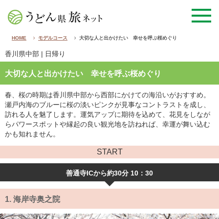
HOME
モデルコース
大切な人と出かけたい 幸せを呼ぶ桜めぐり
香川県中部
| 日帰り
大切な人と出かけたい 幸せを呼ぶ桜めぐり
春、桜の時期は香川県中部から西部にかけての海沿いがおすすめ。
瀬戸内海のブルーに桜の淡いピンクが見事なコントラストを成し、
訪れる人を魅了します。運気アップに期待を込めて、花見をしなが
らパワースポットや縁起の良い観光地を訪ねれば、幸運が舞い込む
かも知れません。
START
善通寺ICから約30分 10：30
1.
海岸寺奥之院