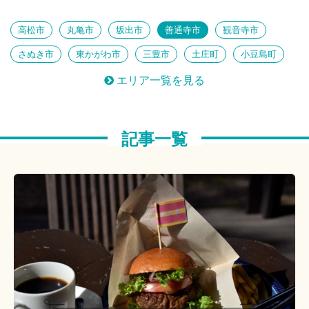
知られざる絶景
鉄旅 女子部
心ほぐれるのんびり島旅
高松市
丸亀市
坂出市
善通寺市
観音寺市
思い出もっと、 とっておき体験
古訪ねる歴史旅
さぬき市
東かがわ市
三豊市
土庄町
小豆島町
芸術祭だけじゃない！香川のアート
三木町
直島町
宇多津町
綾川町
琴平町
注目！香川のパワースポット
建築女子部
エリア一覧を見る
多度津町
まんのう町
ほっとくつろぐ温泉時間
島へ
アートに触れる
私のおすすめ
泊りがけ
美味しいあれこれ
記事一覧
のんびりしたい
定番にプラス
つくる楽しみ