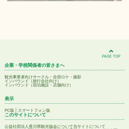
本格的！夏季限定の流しそうめんを味わう
仁
PAGE TOP
企業・学校関係者の皆さまへ
観光事業者向け
サークル・合宿
ロケ・撮影
インバウンド（旅行会社向け）
インバウンド（宿泊施設・店舗向け）
表示
|
PC版
スマートフォン版
このサイトについて
公益社団法人香川県観光協会について
当サイトについて