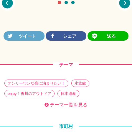
テーマ
オンリーワンな宿に泊まりたい！
水族館
enjoy！香川のアウトドア
日本遺産
働き方の新定番！？ワーケーション
香川旅帖 特別編
テーマ一覧を見る
ぶらり、街さんぽ
暮らしを醸す。 蔵めぐり
さぬきのてづくり
必見必食！ ときめきグルメ
市町村