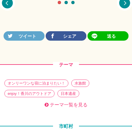
テーマ
オンリーワンな宿に泊まりたい！
水族館
enjoy！香川のアウトドア
日本遺産
働き方の新定番！？ワーケーション
香川旅帖 特別編
テーマ一覧を見る
ぶらり、街さんぽ
暮らしを醸す。 蔵めぐり
さぬきのてづくり
必見必食！ ときめきグルメ
市町村