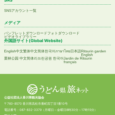
SNSアカウント一覧
メディア
パンフレットダウンロード
フォトダウンロード
ビデオライブラリー
外国語サイト(Global Website)
English
中文繁体
中文简体
한국어
ภาษาไทย
日本語
Ritsurin garden
English
栗林公园 中文简体
리쓰린공원 한국어
Jardin de Ritsurin
français
公益社団法人香川県観光協会
〒760-8570 香川県高松市番町四丁目1番10号
電話番号：087-832-3379（月曜日～金曜日8時30分～17時15分）