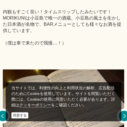
内観もすごく良い！タイムスリップしたみたいです！
MORIKUNIは小豆島で唯一の酒蔵。小豆島の風土を生かし
た日本酒が名物で、BARメニューとしても様々なお酒を提
供しています。
（僕は車で来たので我慢…！）
当サイトでは、利便性の向上と利用状況の解析、広告配信
のためにCookieを使用しています。サイトを閲覧いただく
際には、Cookieの使用に同意いただく必要があります。詳
細は
をご確認ください。
クッキーポリシー
同意する