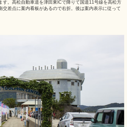
す。高松自動車道を津田東ICで降りて国道11号線を高松方
南交差点に案内看板があるので右折。後は案内表示に従って