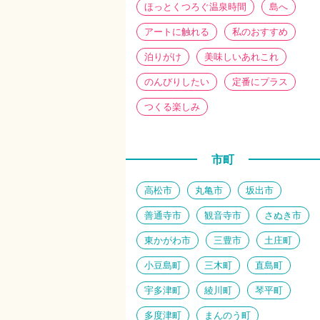
ほっとくつろぐ温泉時間
島へ
アートに触れる
私のおすすめ
泊りがけ
美味しいあれこれ
のんびりしたい
定番にプラス
つくる楽しみ
市町
高松市
丸亀市
坂出市
善通寺市
観音寺市
さぬき市
東かがわ市
三豊市
土庄町
小豆島町
三木町
直島町
宇多津町
綾川町
琴平町
多度津町
まんのう町