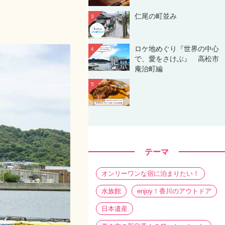
仁尾の町並み
3
ロケ地めぐり『世界の中心
4
で、愛をさけぶ』 高松市
庵治町編
5
テーマ
オンリーワンな宿に泊まりたい！
水族館
enjoy！香川のアウトドア
日本遺産