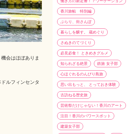
働き方の新定番！？ワーケーション
香川旅帖 特別編
ぶらり、街さんぽ
暮らしを醸す。 蔵めぐり
さぬきのてづくり
必見必食！ ときめきグルメ
う機会はほぼありま
知られざる絶景
鉄旅 女子部
心ほぐれるのんびり島旅
本ドルフィンセンタ
思い出もっと、 とっておき体験
古訪ねる歴史旅
芸術祭だけじゃない！香川のアート
注目！香川のパワースポット
建築女子部