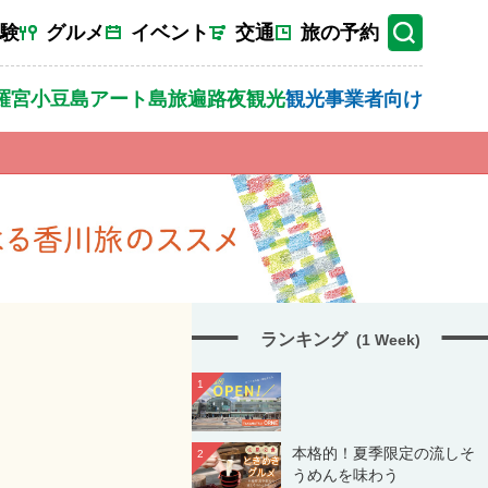
験
グルメ
イベント
交通
旅の予約
羅宮
小豆島
アート
島旅
遍路
夜観光
観光事業者向け
ランキング
(1 Week)
1
本格的！夏季限定の流しそ
2
うめんを味わう