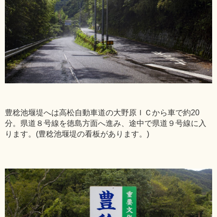
豊稔池堰堤へは高松自動車道の大野原ＩＣから車で約20
分。県道８号線を徳島方面へ進み、途中で県道９号線に入
ります。(豊稔池堰堤の看板があります。)