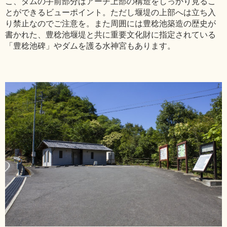
こ、ダムの手前部分はアーチ上部の構造をしっかり見るこ
とができるビューポイント。ただし堰堤の上部へは立ち入
り禁止なのでご注意を。また周囲には豊稔池築造の歴史が
書かれた、豊稔池堰堤と共に重要文化財に指定されている
「豊稔池碑」やダムを護る水神宮もあります。