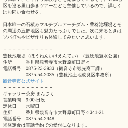
区を巡る里山歩きツアーなども主催しているので、詳しく
はお問い合わせを。
日本唯一の石積みマルチプルアーチダム・豊稔池堰堤とそ
の周辺の五郷地区も魅力たっぷりでした。次に来るときは
ソバ打ちやピザ作りも体験してみたいと思います。
－－－－－－－－－－－
豊稔池堰堤（ほうねんいけえんてい）（豊稔池遊水公園）
住所 香川県観音寺市大野原町田野々
電話番号 0875-23-3933（観音寺市観光商工課）
0875-54-2035（豊稔池土地改良区事務所）
観音寺市公式サイト
－－－－－－－－－－－
ギャラリー茶房 まんさく
営業時間 9:00-日没
定休日 水曜日
住所 香川県観音寺市大野原町田野々341-21
電話番号 0875-54-2948
※昼定食は電話予約での受付になります。