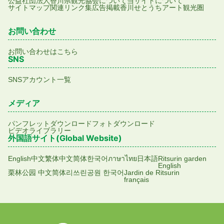
公益社団法人香川県観光協会について
当サイトについて
サイトマップ
関連リンク集
広告掲載
香川せとうちアート観光圏
お問い合わせ
お問い合わせはこちら
SNS
SNSアカウント一覧
メディア
パンフレットダウンロード
フォトダウンロード
ビデオライブラリー
外国語サイト(Global Website)
English
中文繁体
中文简体
한국어
ภาษาไทย
日本語
Ritsurin garden
English
栗林公园 中文简体
리쓰린공원 한국어
Jardin de Ritsurin
français