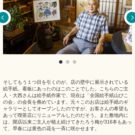
そしてもう１つ目を引くのが、店の壁中に展示されている
絵手紙。看板にあったのはこのことでした。こちらのご主
人・大西さんは絵手紙作家で、現在は「全国絵手紙山びこ
の会」の会長を務めています。元々このお店は絵手紙のギ
ャラリーとしてオープンしたのですが、お客さんの希望も
あって喫茶店にリニューアルしたのだそう。また敷地内に
は、開店以来ご主人が植え続けてきたろう梅が316本もあっ
て、早春には黄色の花を一斉に咲かせます。