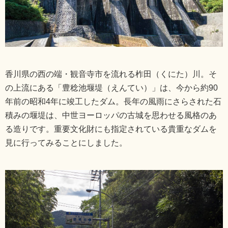
香川県の西の端・観音寺市を流れる柞田（くにた）川。そ
の上流にある「豊稔池堰堤（えんてい）」は、今から約90
年前の昭和4年に竣工したダム。長年の風雨にさらされた石
積みの堰堤は、中世ヨーロッパの古城を思わせる風格のあ
る造りです。重要文化財にも指定されている貴重なダムを
見に行ってみることにしました。