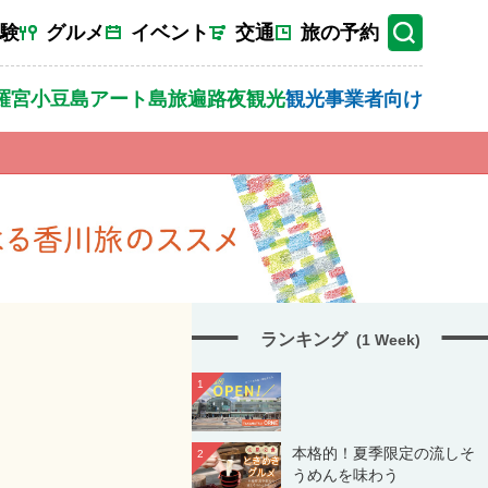
験
グルメ
イベント
交通
旅の予約
羅宮
小豆島
アート
島旅
遍路
夜観光
観光事業者向け
ランキング
(1 Week)
1
本格的！夏季限定の流しそ
2
うめんを味わう