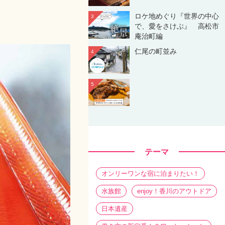
ロケ地めぐり『世界の中心
3
で、愛をさけぶ』 高松市
庵治町編
仁尾の町並み
4
5
テーマ
オンリーワンな宿に泊まりたい！
水族館
enjoy！香川のアウトドア
日本遺産