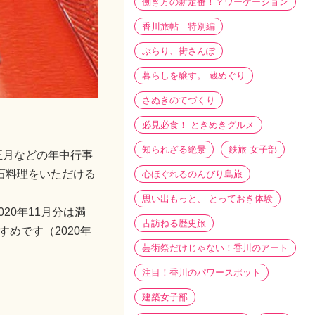
働き方の新定番！？ワーケーション
香川旅帖 特別編
ぶらり、街さんぽ
暮らしを醸す。 蔵めぐり
さぬきのてづくり
必見必食！ ときめきグルメ
知られざる絶景
鉄旅 女子部
正月などの年中行事
石料理をいただける
心ほぐれるのんびり島旅
思い出もっと、 とっておき体験
0年11月分は満
古訪ねる歴史旅
めです（2020年
芸術祭だけじゃない！香川のアート
注目！香川のパワースポット
建築女子部