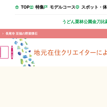
TOP
特集
モデルコース
スポット・体
うどん
栗林公園
金刀比
長尾寺 至福の野菜懐石