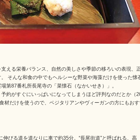
を支える栄養バランス、自然の美しさや季節の移ろいの表現、
。 そんな和食の中でもヘルシーな野菜や海藻だけを使った懐
場第87番札所長尾寺の「菜懐石（なかいせき）」。
予約がすぐにいっぱいになってしまうほど評判なのだとか（202
性の食材だけを使うので、ベジタリアンやヴィーガンの方にもおすす
伸びる道を道なりに車で約35分。“長尾街道”と呼ばれる、高