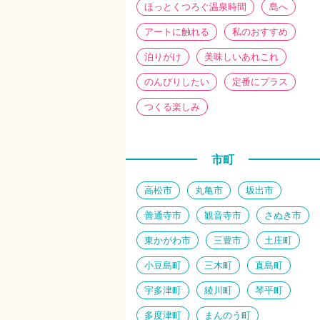
ほっとくつろぐ温泉時間
島へ
アートに触れる
私のおすすめ
泊りがけ
美味しいあれこれ
のんびりしたい
定番にプラス
つくる楽しみ
市町
高松市
丸亀市
坂出市
善通寺市
観音寺市
さぬき市
東かがわ市
三豊市
土庄町
小豆島町
三木町
直島町
宇多津町
綾川町
琴平町
多度津町
まんのう町