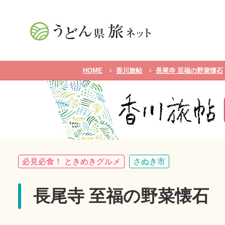
HOME
香川旅帖
長尾寺 至福の野菜懐石
必見必食！ ときめきグルメ
さぬき市
長尾寺 至福の野菜懐石