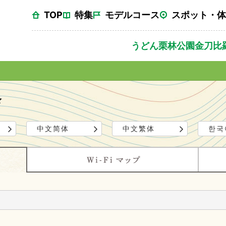
TOP
特集
モデルコース
スポット・体
うどん
栗林公園
金刀比
中文简体
中文繁体
한국