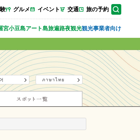
験
グルメ
イベント
交通
旅の予約
羅宮
小豆島
アート
島旅
遍路
夜観光
観光事業者向け
어
ภาษาไทย