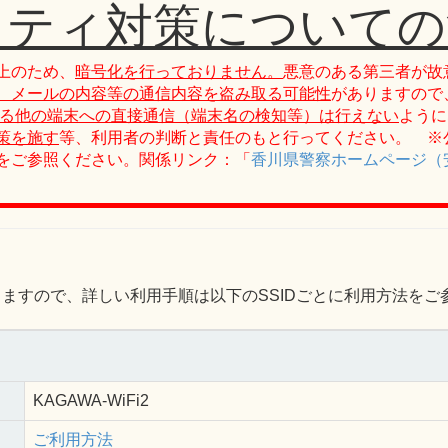
リティ対策についての
上のため、
暗号化を行っておりません。
悪意のある第三者が故
、メールの内容等の通信内容を盗み取る可能性
がありますので
る他の端末への直接通信（端末名の検知等）は行えない
ように
策を施す
等、利用者の判断と責任のもと行ってください。 ※
をご参照ください。関係リンク：「
香川県警察ホームページ（安
りますので、詳しい利用手順は以下のSSIDごとに利用方法をご
KAGAWA-WiFi2
ご利用方法