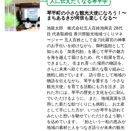
人に伝えたくなる琴平学
琴平町の小さな観光大使になろう！〜
まちあるきが何倍も楽しくなる〜
池龍太郎 株式会社五人百姓池商店 28代
目 代表取締役 香川県観光地域づくりマネ
ージャー 五人百姓として金刀比羅宮の神事
のお手伝いを続けながら、御利益飴として
知られる「加美代飴」を通じて琴平の魅力
を海を越えて届けるため、代々飴屋を営ん
できました。 生まれ育った場所の物語を、
さらに未来へ紡ぐために新たな取り組みに
挑戦し続けています。 語り部として地域の
物語を伝えながら、琴平を愛する「小さな
観光大使」を育てる活動にも力を注ぎ、訪
れた方には、琴平の歴史と文化を心に刻ん
でいただけるように。 また、地域資源を活
用した新たな飴づくりにも挑戦し、お土産
として手にした方が、いつか琴平を訪れて
みたいと想いを馳せていただけるよう願い
を込めています。 「飴という一粒の恵みが
地域の素材と人をつなぎ語りが未来の観光