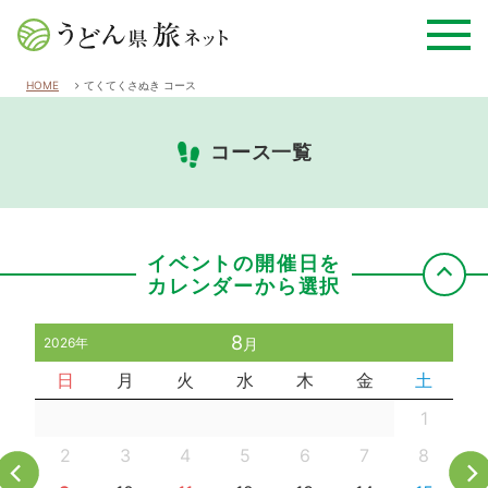
HOME
てくてくさぬき コース
コース一覧
イベントの開催日を
カレンダーから選択
8
2026年
月
日
月
火
水
木
金
土
1
2
3
4
5
6
7
8