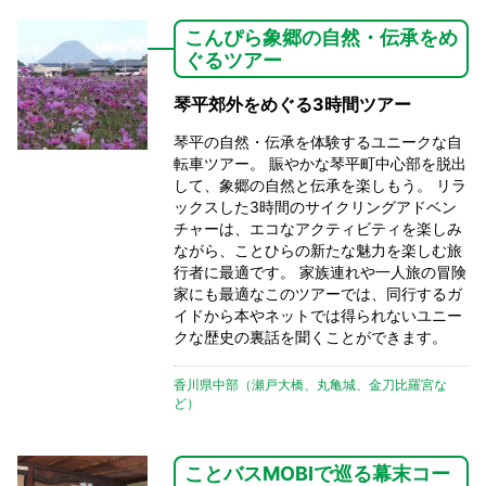
こんぴら象郷の自然・伝承をめ
ぐるツアー
琴平郊外をめぐる3時間ツアー
琴平の自然・伝承を体験するユニークな自
転車ツアー。 賑やかな琴平町中心部を脱出
して、象郷の自然と伝承を楽しもう。 リラ
ックスした3時間のサイクリングアドベン
チャーは、エコなアクティビティを楽しみ
ながら、ことひらの新たな魅力を楽しむ旅
行者に最適です。 家族連れや一人旅の冒険
家にも最適なこのツアーでは、同行するガ
イドから本やネットでは得られないユニー
クな歴史の裏話を聞くことができます。
香川県中部（瀬戸大橋、丸亀城、金刀比羅宮な
ど）
ことバスMOBIで巡る幕末コー