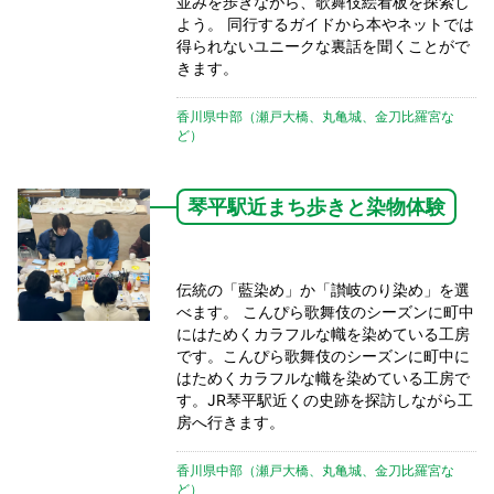
並みを歩きながら、歌舞伎絵看板を探索し
よう。 同行するガイドから本やネットでは
得られないユニークな裏話を聞くことがで
きます。
香川県中部（瀬戸大橋、丸亀城、金刀比羅宮な
ど）
琴平駅近まち歩きと染物体験
伝統の「藍染め」か「讃岐のり染め」を選
べます。 こんぴら歌舞伎のシーズンに町中
にはためくカラフルな幟を染めている工房
です。こんぴら歌舞伎のシーズンに町中に
はためくカラフルな幟を染めている工房で
す。JR琴平駅近くの史跡を探訪しながら工
房へ行きます。
香川県中部（瀬戸大橋、丸亀城、金刀比羅宮な
ど）