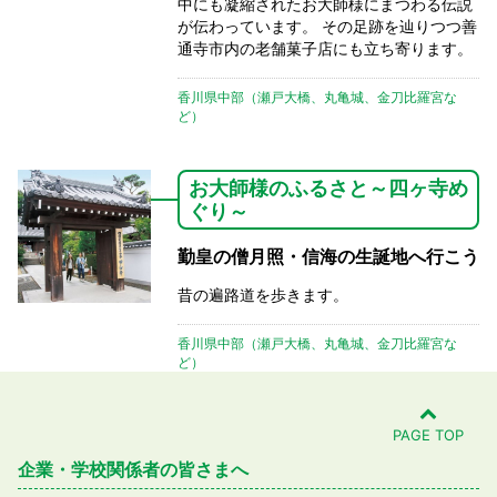
中にも凝縮されたお大師様にまつわる伝説
が伝わっています。 その足跡を辿りつつ善
通寺市内の老舗菓子店にも立ち寄ります。
香川県中部（瀬戸大橋、丸亀城、金刀比羅宮な
ど）
お大師様のふるさと～四ヶ寺め
ぐり～
勤皇の僧月照・信海の生誕地へ行こう
昔の遍路道を歩きます。
香川県中部（瀬戸大橋、丸亀城、金刀比羅宮な
ど）
PAGE TOP
企業・学校関係者の皆さまへ