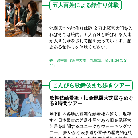
五人百姓による飴作り体験
池商店での飴作り体験 金刀比羅宮大門を入
ればそこは境内。五人百姓と呼ばれる人達
が大きな傘をさして飴を売っています。歴
史ある飴作りを体験ください。
香川県中部（瀬戸大橋、丸亀城、金刀比羅宮な
ど）
こんぴら歌舞伎まち歩きツアー
歌舞伎絵看板・旧金毘羅大芝居をめぐ
る3時間ツアー
琴平町内各地の歌舞伎絵看板を巡り、現存
する日本最古の芝居小屋である旧金毘羅大
芝居を訪問するユニークなウォーキングツ
アー。 賑やかな表参道や琴平の歴史的な街