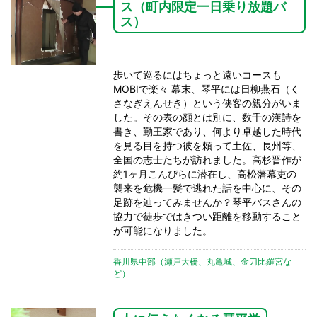
ス（町内限定一日乗り放題バ
ス）
歩いて巡るにはちょっと遠いコースも
MOBIで楽々 幕末、琴平には日柳燕石（く
さなぎえんせき）という侠客の親分がいま
した。その表の顔とは別に、数千の漢詩を
書き、勤王家であり、何より卓越した時代
を見る目を持つ彼を頼って土佐、長州等、
全国の志士たちが訪れました。高杉晋作が
約1ヶ月こんぴらに潜在し、高松藩幕吏の
襲来を危機一髪で逃れた話を中心に、その
足跡を辿ってみませんか？琴平バスさんの
協力で徒歩ではきつい距離を移動すること
が可能になりました。
香川県中部（瀬戸大橋、丸亀城、金刀比羅宮な
ど）