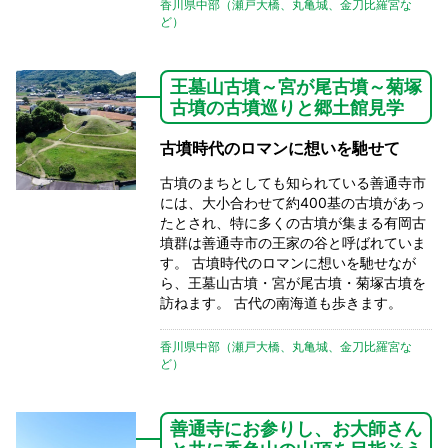
香川県中部（瀬戸大橋、丸亀城、金刀比羅宮な
ど）
王墓山古墳～宮が尾古墳～菊塚
古墳の古墳巡りと郷土館見学
古墳時代のロマンに想いを馳せて
古墳のまちとしても知られている善通寺市
には、大小合わせて約400基の古墳があっ
たとされ、特に多くの古墳が集まる有岡古
墳群は善通寺市の王家の谷と呼ばれていま
す。 古墳時代のロマンに想いを馳せなが
ら、王墓山古墳・宮が尾古墳・菊塚古墳を
訪ねます。 古代の南海道も歩きます。
香川県中部（瀬戸大橋、丸亀城、金刀比羅宮な
ど）
善通寺にお参りし、お大師さん