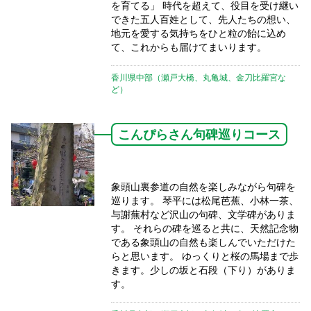
を育てる」 時代を超えて、役目を受け継い
できた五人百姓として、先人たちの想い、
地元を愛する気持ちをひと粒の飴に込め
て、これからも届けてまいります。
香川県中部（瀬戸大橋、丸亀城、金刀比羅宮な
ど）
こんぴらさん句碑巡りコース
象頭山裏参道の自然を楽しみながら句碑を
巡ります。 琴平には松尾芭蕉、小林一茶、
与謝蕪村など沢山の句碑、文学碑がありま
す。 それらの碑を巡ると共に、天然記念物
である象頭山の自然も楽しんでいただけた
らと思います。 ゆっくりと桜の馬場まで歩
きます。少しの坂と石段（下り）がありま
す。