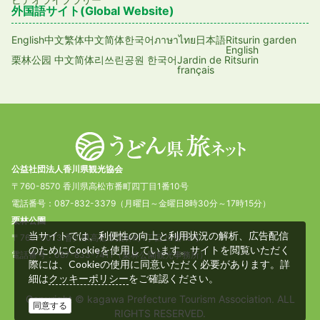
外国語サイト(Global Website)
English
日本語
Ritsurin garden
中文繁体
中文简体
한국어
ภาษาไทย
English
Jardin de Ritsurin
栗林公园 中文简体
리쓰린공원 한국어
français
公益社団法人香川県観光協会
〒760-8570 香川県高松市番町四丁目1番10号
電話番号：087-832-3379（月曜日～金曜日8時30分～17時15分）
栗林公園
当サイトでは、利便性の向上と利用状況の解析、広告配信
〒760-0073 香川県高松市栗林町1丁目20番16号
のためにCookieを使用しています。サイトを閲覧いただく
電話番号：087-833-7411（栗林公園観光事務所）
際には、Cookieの使用に同意いただく必要があります。詳
細は
クッキーポリシー
をご確認ください。
Copyright © kagawa Prefecture Tourism Association. ALL
同意する
RIGHTS RESERVED.