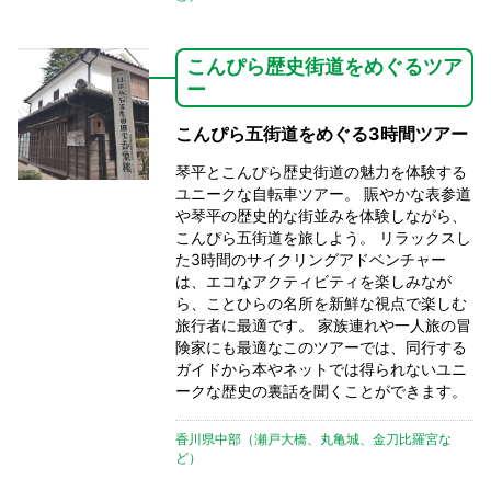
こんぴら歴史街道をめぐるツア
ー
こんぴら五街道をめぐる3時間ツアー
琴平とこんぴら歴史街道の魅力を体験する
ユニークな自転車ツアー。 賑やかな表参道
や琴平の歴史的な街並みを体験しながら、
こんぴら五街道を旅しよう。 リラックスし
た3時間のサイクリングアドベンチャー
は、エコなアクティビティを楽しみなが
ら、ことひらの名所を新鮮な視点で楽しむ
旅行者に最適です。 家族連れや一人旅の冒
険家にも最適なこのツアーでは、同行する
ガイドから本やネットでは得られないユニ
ークな歴史の裏話を聞くことができます。
香川県中部（瀬戸大橋、丸亀城、金刀比羅宮な
ど）