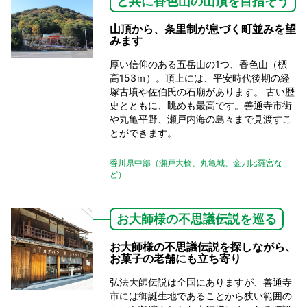
と共に香色山の山頂を目指そう
山頂から、条里制が息づく町並みを望
みます
厚い信仰のある五岳山の1つ、香色山（標
高153ｍ）。頂上には、平安時代後期の経
塚古墳や佐伯氏の石廟があります。 古い歴
史とともに、眺めも最高です。善通寺市街
や丸亀平野、瀬戸内海の島々まで見渡すこ
とができます。
香川県中部（瀬戸大橋、丸亀城、金刀比羅宮な
ど）
お大師様の不思議伝説を巡る
お大師様の不思議伝説を探しながら、
お菓子の老舗にも立ち寄り
弘法大師伝説は全国にありますが、善通寺
市には御誕生地であることから狭い範囲の