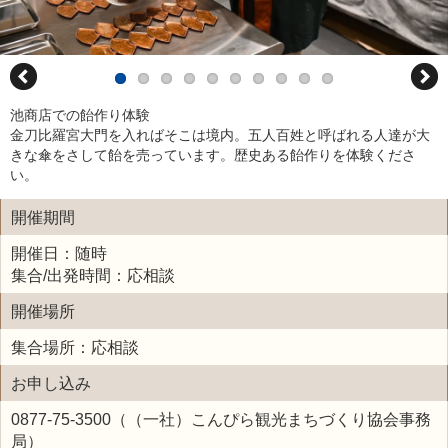
池商店での飴作り体験
金刀比羅宮大門を入ればそこは境内。五人百姓と呼ばれる人達が大
きな傘をさして飴を売っています。歴史ある飴作りを体験くださ
い。
開催期間
開催日：随時
集合/出発時間：応相談
開催場所
集合場所：応相談
お申し込み
0877-75-3500（（一社）こんぴら観光まちづくり協会事務
局）