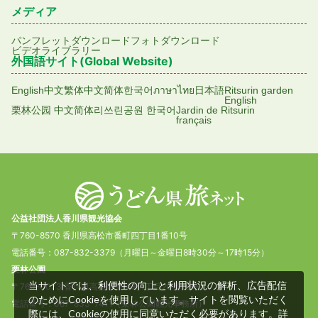
メディア
パンフレットダウンロード
フォトダウンロード
ビデオライブラリー
外国語サイト(Global Website)
English
中文繁体
中文简体
한국어
ภาษาไทย
日本語
Ritsurin garden
English
栗林公园 中文简体
리쓰린공원 한국어
Jardin de Ritsurin
français
公益社団法人香川県観光協会
〒760-8570 香川県高松市番町四丁目1番10号
電話番号：087-832-3379（月曜日～金曜日8時30分～17時15分）
栗林公園
当サイトでは、利便性の向上と利用状況の解析、広告配信
〒760-0073 香川県高松市栗林町1丁目20番16号
のためにCookieを使用しています。サイトを閲覧いただく
電話番号：087-833-7411（栗林公園観光事務所）
際には、Cookieの使用に同意いただく必要があります。詳