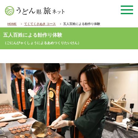
HOME
てくてくさぬき コース
五人百姓による飴作り体験
五人百姓による飴作り体験
（ごにんびゃくしょうによるあめつくりたいけん）