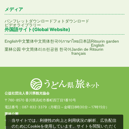
メディア
パンフレットダウンロード
フォトダウンロード
ビデオライブラリー
外国語サイト(Global Website)
English
中文繁体
中文简体
한국어
ภาษาไทย
日本語
Ritsurin garden
English
栗林公园 中文简体
리쓰린공원 한국어
Jardin de Ritsurin
français
公益社団法人香川県観光協会
〒760-8570 香川県高松市番町四丁目1番10号
電話番号：087-832-3379（月曜日～金曜日8時30分～17時15分）
栗林公園
当サイトでは、利便性の向上と利用状況の解析、広告配信
〒760-0073 香川県高松市栗林町1丁目20番16号
のためにCookieを使用しています。サイトを閲覧いただく
電話番号：087-833-7411（栗林公園観光事務所）