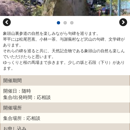
象頭山裏参道の自然を楽しみながら句碑を巡ります。
琴平には松尾芭蕉、小林一茶、与謝蕪村など沢山の句碑、文学碑が
あります。
それらの碑を巡ると共に、天然記念物である象頭山の自然も楽しん
でいただけたらと思います。
ゆっくりと桜の馬場まで歩きます。少しの坂と石段（下り）があり
ます。
開催期間
開催日：随時
集合/出発時間：応相談
開催場所
集合場所：応相談
お申し込み