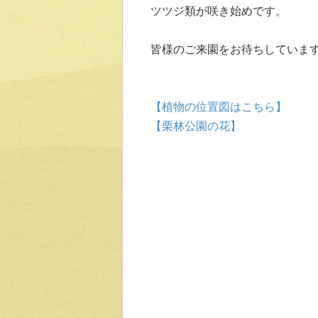
ツツジ類が
咲き始め
です。
皆様のご来園をお待ちしていま
【植物の位置図はこちら】
【栗林公園の花】