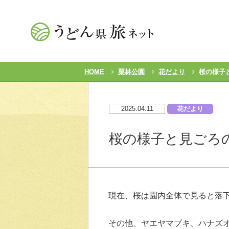
HOME
栗林公園
花だより
桜の様子と
2025.04.11
花だより
桜の様子と見ごろの花
現在、桜は園内全体で見ると落
その他、ヤエヤマブキ、ハナズ