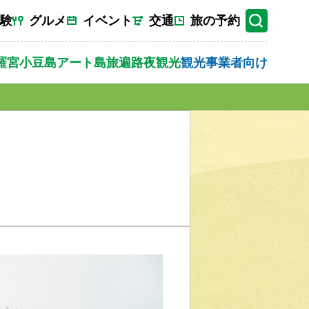
験
グルメ
イベント
交通
旅の予約
羅宮
小豆島
アート
島旅
遍路
夜観光
観光事業者向け