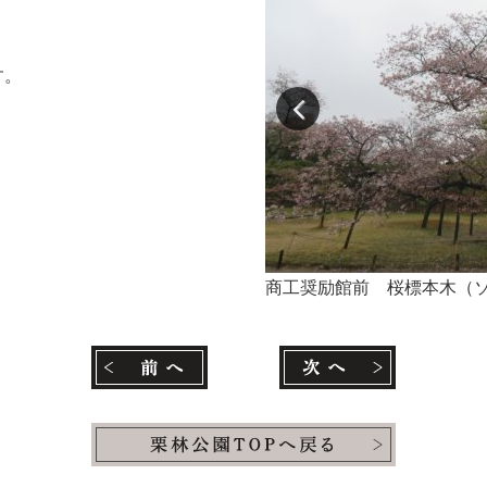
す。
商工奨励館前 桜標本木（