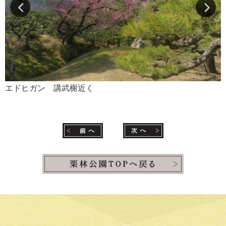
エドヒガン 講武榭近く