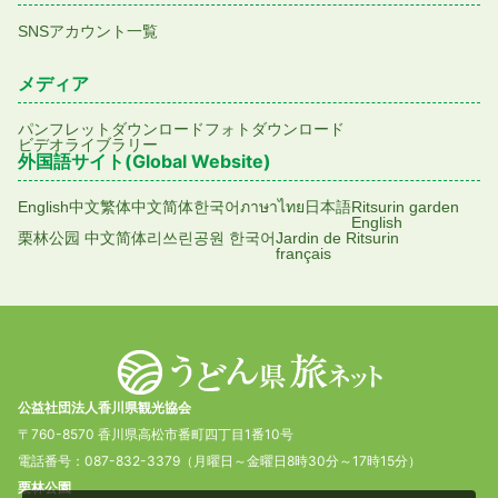
SNSアカウント一覧
メディア
パンフレットダウンロード
フォトダウンロード
ビデオライブラリー
外国語サイト(Global Website)
English
中文繁体
中文简体
한국어
ภาษาไทย
日本語
Ritsurin garden
English
栗林公园 中文简体
리쓰린공원 한국어
Jardin de Ritsurin
français
公益社団法人香川県観光協会
〒760-8570 香川県高松市番町四丁目1番10号
電話番号：087-832-3379（月曜日～金曜日8時30分～17時15分）
栗林公園