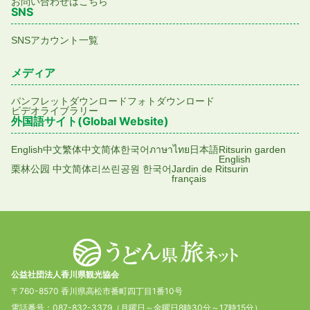
お問い合わせはこちら
SNS
SNSアカウント一覧
メディア
パンフレットダウンロード
フォトダウンロード
ビデオライブラリー
外国語サイト(Global Website)
English
中文繁体
中文简体
한국어
ภาษาไทย
日本語
Ritsurin garden
English
栗林公园 中文简体
리쓰린공원 한국어
Jardin de Ritsurin
français
公益社団法人香川県観光協会
〒760-8570 香川県高松市番町四丁目1番10号
電話番号：087-832-3379（月曜日～金曜日8時30分～17時15分）