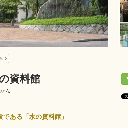
学
の資料館
うかん
設である「水の資料館」