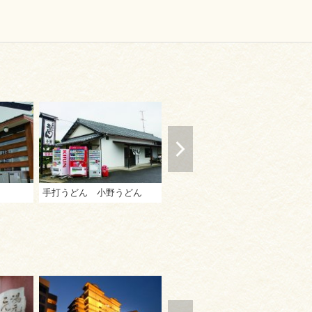
手打うどん 小野うどん
手打うどん 渡辺
う