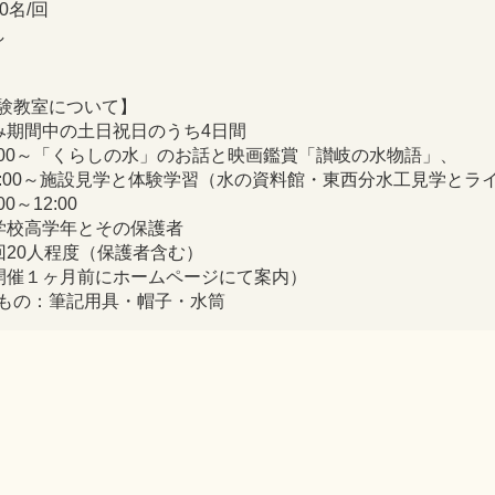
0名/回
し
験教室について】
み期間中の土日祝日のうち4日間
0:00～「くらしの水」のお話と映画鑑賞「讃岐の水物語」、
施設見学と体験学習（水の資料館・東西分水工見学とライ
0～12:00
学校高学年とその保護者
回20人程度（保護者含む）
開催１ヶ月前にホームページにて案内）
もの：筆記用具・帽子・水筒