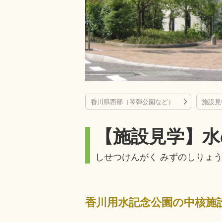
香川県西部（琴弾公園など）
施設見
【施設見学】水
しせつけんがく みずのしりょ
香川用水記念公園の中核施