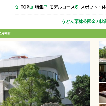
TOP
特集
モデルコース
スポット・体
うどん
栗林公園
金刀比
の資料館