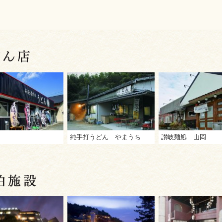
純手打うどん やまうちうどん
讃岐麺処 山岡