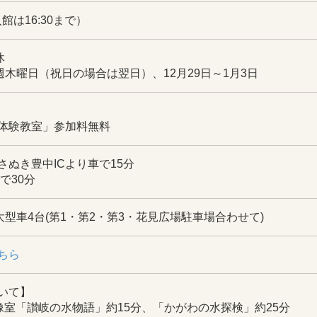
（入館は16:30まで）
休
週木曜日（祝日の場合は翌日）、12月29日～1月3日
体験教室」参加料無料
さぬき豊中ICより車で15分
で30分
大型車4台(第1・第2・第3・花見広場駐車場合わせて)
ちら
いて】
像室「讃岐の水物語」約15分、「かがわの水探検」約25分