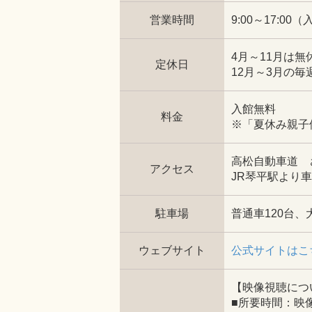
営業時間
9:00～17:00
4月～11月は無
定休日
12月～3月の毎
入館無料
料金
※「夏休み親子
高松自動車道 
アクセス
JR琴平駅より車
駐車場
普通車120台、
ウェブサイト
公式サイトはこ
【映像視聴につ
■所要時間：映