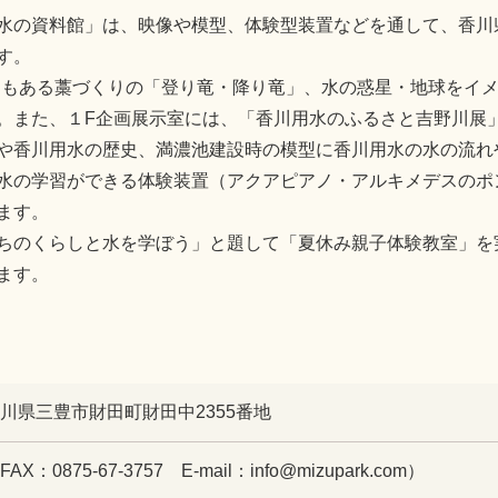
水の資料館」は、映像や模型、体験型装置などを通して、香川
す。
8ｍもある藁づくりの「登り竜・降り竜」、水の惑星・地球をイ
。また、１F企画展示室には、「香川用水のふるさと吉野川展
や香川用水の歴史、満濃池建設時の模型に香川用水の水の流れ
水の学習ができる体験装置（アクアピアノ・アルキメデスのポ
ます。
ちのくらしと水を学ぼう」と題して「夏休み親子体験教室」を
ます。
 香川県三豊市財田町財田中2355番地
（FAX：0875-67-3757 E-mail：info@mizupark.com）