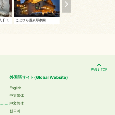
八千代
ことひら温泉琴参閣
湯元こんぴら温泉華の湯 紅梅亭
つ
PAGE TOP
外国語サイト(Global Website)
English
中文繁体
中文简体
한국어