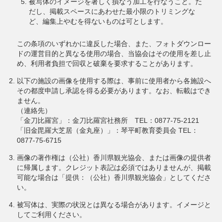
被写体のイメージを著しく損なう加工を行なうこと。た
だし、掲載スペースにあわせた最小限のトリミングな
ど、編集上やむを得ないものは可とします。
この条項のいずれかに違反した場合、また、フォトダウンロー
ドの運営目的と異なる使用の場合、当協会はその使用を差し止
め、利用者負担で回収と破棄を要求することがあります。
以下の施設の画像を使用する際は、事前に使用者から各施設へ
その都度申請し承認を得る必要があります。なお、転載はでき
ません。
（連絡先）
「金刀比羅宮」：金刀比羅宮社務所 TEL：0877-75-2121
「旧金毘羅大芝居（金丸座）」：琴平町教育委員会 TEL：
0877-75-6715
画像の著作権は（公社）香川県観光協会、または画像の提供者
に帰属します。クレジット表記は必須ではありませんが、掲載
可能な場合は「提供：（公社）香川県観光協会」としてくださ
い。
被写体は、実際の状況とは異なる場合があります。イメージと
してご利用ください。