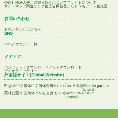
公益社団法人香川県観光協会について
当サイトについて
サイトマップ
関連リンク集
広告掲載
香川せとうちアート観光圏
お問い合わせ
お問い合わせはこちら
SNS
SNSアカウント一覧
メディア
パンフレットダウンロード
フォトダウンロード
ビデオライブラリー
外国語サイト(Global Website)
English
中文繁体
中文简体
한국어
ภาษาไทย
日本語
Ritsurin garden
English
栗林公园 中文简体
리쓰린공원 한국어
Jardin de Ritsurin
français