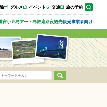
験
グルメ
イベント
交通
旅の予約
羅宮
小豆島
アート
島旅
遍路
夜観光
観光事業者向け