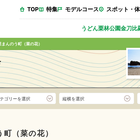
TOP
特集
モデルコース
スポット・体
うどん
栗林公園
金刀比
里まんのう町（菜の花）
テゴリーを選択
縦横を選択
う町（菜の花）