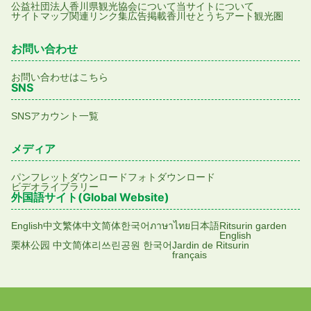
公益社団法人香川県観光協会について
当サイトについて
サイトマップ
関連リンク集
広告掲載
香川せとうちアート観光圏
お問い合わせ
お問い合わせはこちら
SNS
SNSアカウント一覧
メディア
パンフレットダウンロード
フォトダウンロード
ビデオライブラリー
外国語サイト(Global Website)
English
中文繁体
中文简体
한국어
ภาษาไทย
日本語
Ritsurin garden
English
栗林公园 中文简体
리쓰린공원 한국어
Jardin de Ritsurin
français