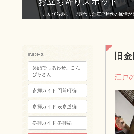
お立ち寄りスポット
「こんぴら参り」で賑わった江戸時代の風情が
INDEX
旧金
笑顔でしあわせ。こん
ぴらさん
江戸
参拝ガイド 門前町編
参拝ガイド 表参道編
参拝ガイド 参拝編