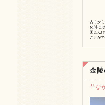
古くから
化財に指
国こんぴ
ことがで
金陵
昔な