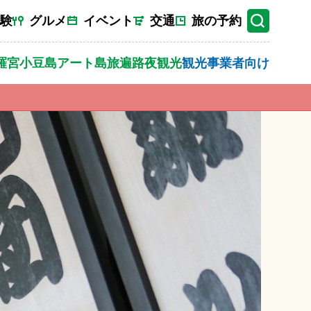
験
グルメ
イベント
交通
旅の予約
羅宮
小豆島
アート
島旅
遍路
夜観光
観光事業者向け