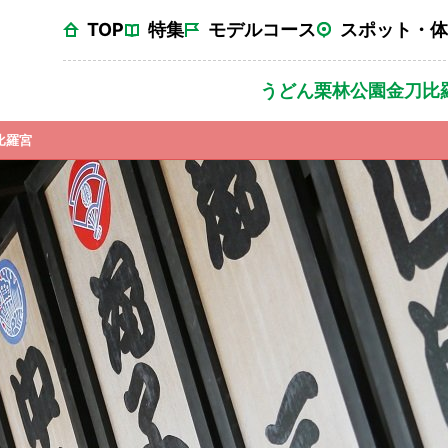
TOP
特集
モデルコース
スポット・体
うどん
栗林公園
金刀比
比羅宮