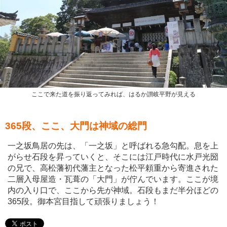
ここで来た道を振り返ってみれば、はるか讃岐平野が見える
365段、ここ、大門は神域の総門
一之坂鳥居の先は、「一之坂」と呼ばれる急勾配。息を上
がらせ石段を昇っていくと、そこには江戸時代に水戸光圀
の兄で、高松藩初代藩主となった松平頼重から寄進された
二層入母屋造・瓦葺の「大門」が佇んでいます。ここが境
内の入り口で、ここから先が神域。石段もまだ半分ほどの
365段。御本宮目指して頑張りましょう！