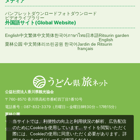
メディア
パンフレットダウンロード
フォトダウンロード
ビデオライブラリー
外国語サイト(Global Website)
English
中文繁体
中文简体
한국어
ภาษาไทย
日本語
Ritsurin garden
English
栗林公园 中文简体
리쓰린공원 한국어
Jardin de Ritsurin
français
公益社団法人香川県観光協会
〒760-8570 香川県高松市番町四丁目1番10号
電話番号：087-832-3379（月曜日～金曜日8時30分～17時15分）
栗林公園
当サイトでは、利便性の向上と利用状況の解析、広告配信
〒760-0073 香川県高松市栗林町1丁目20番16号
のためにCookieを使用しています。サイトを閲覧いただく
電話番号：087-833-7411（栗林公園観光事務所）
際には、Cookieの使用に同意いただく必要があります。詳
細は
をご確認ください。