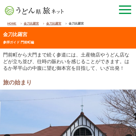
HOME
金刀比羅宮
金刀比羅宮
金刀比羅宮
金刀比羅宮
参拝ガイド 門前町編
門前町から大門まで続く参道には、土産物店やうどん店な
どが立ち並び、往時の賑わいを感じることができます。は
るか琴平山の中腹に望む御本宮を目指して、いざ出発！
旅の始まり