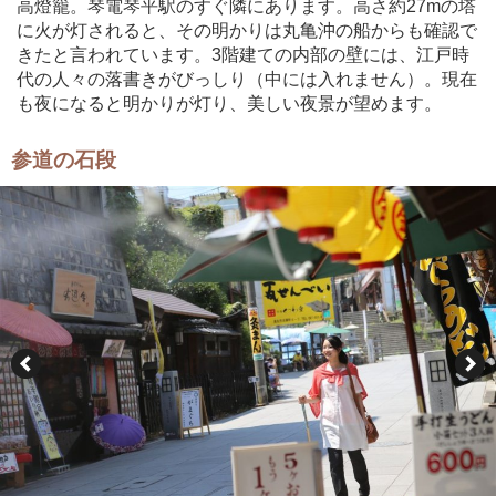
高燈籠。琴電琴平駅のすぐ隣にあります。高さ約27mの塔
に火が灯されると、その明かりは丸亀沖の船からも確認で
きたと言われています。3階建ての内部の壁には、江戸時
代の人々の落書きがびっしり（中には入れません）。現在
も夜になると明かりが灯り、美しい夜景が望めます。
参道の石段