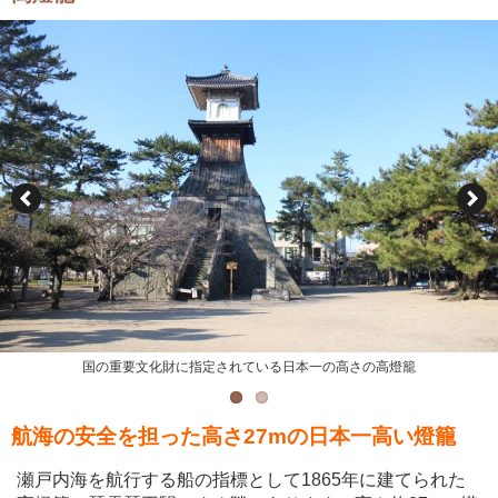
国の重要文化財に指定されている日本一の高さの高燈籠
国の重要文化財に指定されている日本一の高さの高燈籠
航海の安全を担った高さ27mの日本一高い燈籠
瀬戸内海を航行する船の指標として1865年に建てられた