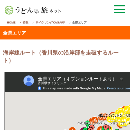
HOME
特集
サイクリングKAGAWA
全県エリア
全県エリア
海岸線ルート（香川県の沿岸部を走破するルー
ト）