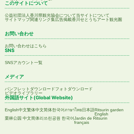
このサイトについて
公益社団法人香川県観光協会について
当サイトについて
サイトマップ
関連リンク集
広告掲載
香川せとうちアート観光圏
お問い合わせ
お問い合わせはこちら
SNS
SNSアカウント一覧
メディア
パンフレットダウンロード
フォトダウンロード
ビデオライブラリー
外国語サイト(Global Website)
English
中文繁体
中文简体
한국어
ภาษาไทย
日本語
Ritsurin garden
English
栗林公园 中文简体
리쓰린공원 한국어
Jardin de Ritsurin
français