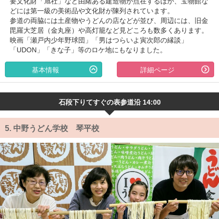
要文化財「旭社」など由緒ある建造物が点在するほか、宝物館な
どには第一級の美術品や文化財が陳列されています。
参道の両脇には土産物やうどんの店などが並び、周辺には、旧金
毘羅大芝居（金丸座）や高灯籠など見どころも数多くあります。
映画「瀬戸内少年野球団」「男はつらいよ寅次郎の縁談」
「UDON」「きな子」等のロケ地にもなりました。
基本情報
詳細ページ
石段下りてすぐの表参道沿 14:00
5.
中野うどん学校 琴平校