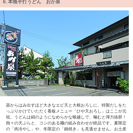
6.
本格手打うどん おか泉
器からはみ出すほど大きなエビ天と大根おろしに、特製だしをた
っぷりかけていただく看板メニュー「ひや天おろし」はここが元
祖。うどんは絹のようになめらかな喉越しで、噛むと弾力抜群！
熱々の天ぷらと、コシのある麺の組み合わせが絶品です。夏限定
の「肉冷やし」や、冬限定の「鍋焼き」も見逃せません。お土産