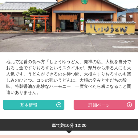
地元で定番の食べ方「しょうゆうどん」発祥の店。大根を自分で
おろし金ですりおろすというスタイルが、県外から来る人にも大
人気です。うどんができるのを待つ間、大根をすりおろすのも楽
しみのひとつ。コシの強いうどんに、大根の辛みとすだちの酸
味、特製醤油が絶妙なハーモニー！一度食べたら虜になること間
違いありません。
基本情報
詳細ページ
車で約10分 12:20