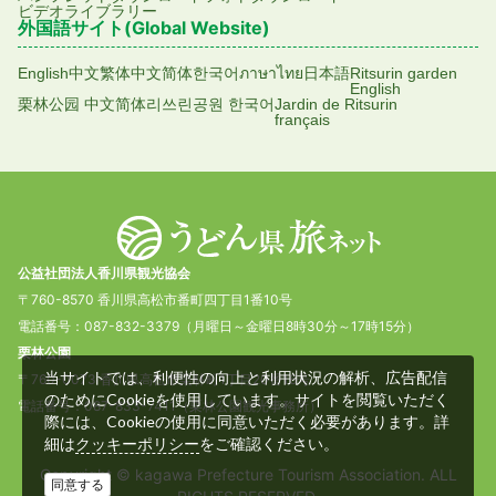
ビデオライブラリー
外国語サイト(Global Website)
English
中文繁体
中文简体
한국어
ภาษาไทย
日本語
Ritsurin garden
English
栗林公园 中文简体
리쓰린공원 한국어
Jardin de Ritsurin
français
公益社団法人香川県観光協会
〒760-8570 香川県高松市番町四丁目1番10号
電話番号：087-832-3379（月曜日～金曜日8時30分～17時15分）
栗林公園
当サイトでは、利便性の向上と利用状況の解析、広告配信
〒760-0073 香川県高松市栗林町1丁目20番16号
のためにCookieを使用しています。サイトを閲覧いただく
電話番号：087-833-7411（栗林公園観光事務所）
際には、Cookieの使用に同意いただく必要があります。詳
細は
をご確認ください。
クッキーポリシー
Copyright © kagawa Prefecture Tourism Association. ALL
同意する