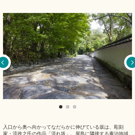
入口から奥へ向かってなだらかに伸びている坂は、彫刻
家・流政之氏の作品「流れ坂」。屋島に隣接する庵治地域