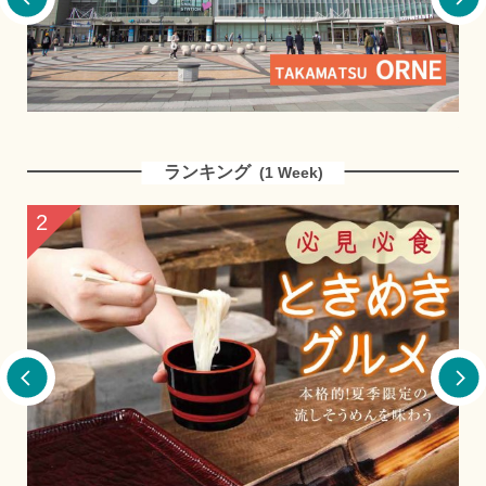
地
選
ランキング
(1 Week)
2
3