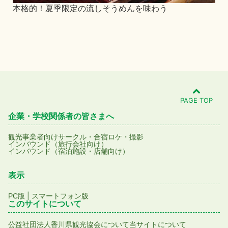
本格的！夏季限定の流しそうめんを味わう
ロ
庵
PAGE TOP
企業・学校関係者の皆さまへ
観光事業者向け
サークル・合宿
ロケ・撮影
インバウンド（旅行会社向け）
インバウンド（宿泊施設・店舗向け）
表示
|
PC版
スマートフォン版
このサイトについて
公益社団法人香川県観光協会について
当サイトについて