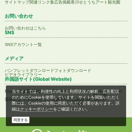
サイトマップ
関連リンク集
広告掲載
香川せとうちアート観光圏
お問い合わせ
お問い合わせはこちら
SNS
SNSアカウント一覧
メディア
パンフレットダウンロード
フォトダウンロード
ビデオライブラリー
外国語サイト(Global Website)
English
中文繁体
中文简体
한국어
ภาษาไทย
日本語
Ritsurin garden
当サイトでは、利便性の向上と利用状況の解析、広告配信
English
のためにCookieを使用しています。サイトを閲覧いただく
栗林公园 中文简体
리쓰린공원 한국어
Jardin de Ritsurin
際には、Cookieの使用に同意いただく必要があります。詳
français
細は
をご確認ください。
クッキーポリシー
同意する