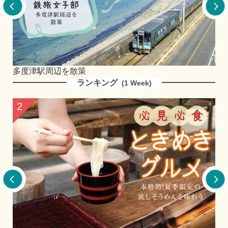
多度津駅周辺を散策
こ
ランキング
(1 Week)
2
3