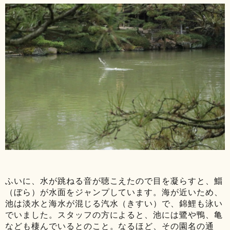
ふいに、水が跳ねる音が聴こえたので目を凝らすと、鯔
（ぼら）が水面をジャンプしています。海が近いため、
池は淡水と海水が混じる汽水（きすい）で、錦鯉も泳い
でいました。スタッフの方によると、池には鷺や鴨、亀
なども棲んでいるとのこと。なるほど、その園名の通