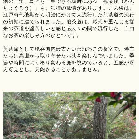
池の一角、島々を一望できる場所にある「観潮楼（かん
ちょうろう）」も、独特の風情があります。この楼は、
江戸時代後期から明治にかけて大流行した煎茶道の流行
の初期に建てられました。煎茶道は、形式を重んじる従
来の茶道を堅苦しいと感じる人々の間で流行した、自由
なお茶の楽しみ方のひとつです。
煎茶席として現存国内最古といわれるこの茶室で、藩主
たちは高瀬から取り寄せたお茶を楽しんでいました。季
節や時間により移り変わる庭を眺めていると、五感が冴
え冴えとし、見飽きることがありません。