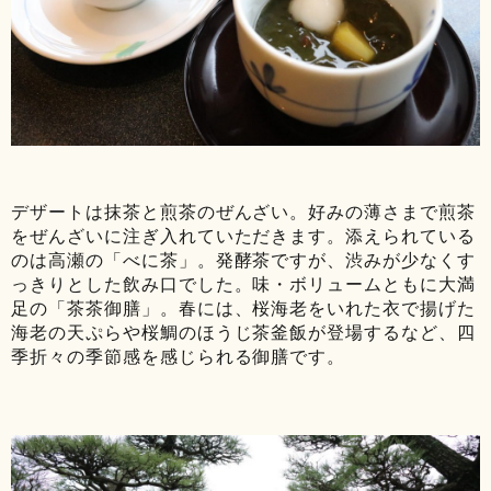
デザートは抹茶と煎茶のぜんざい。好みの薄さまで煎茶
をぜんざいに注ぎ入れていただきます。添えられている
のは高瀬の「べに茶」。発酵茶ですが、渋みが少なくす
っきりとした飲み口でした。味・ボリュームともに大満
足の「茶茶御膳」。春には、桜海老をいれた衣で揚げた
海老の天ぷらや桜鯛のほうじ茶釜飯が登場するなど、四
季折々の季節感を感じられる御膳です。