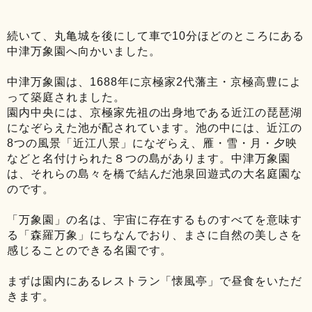
続いて、丸亀城を後にして車で10分ほどのところにある
中津万象園へ向かいました。
中津万象園は、1688年に京極家2代藩主・京極高豊によ
って築庭されました。
園内中央には、京極家先祖の出身地である近江の琵琶湖
になぞらえた池が配されています。池の中には、近江の
8つの風景「近江八景」になぞらえ、雁・雪・月・夕映
などと名付けられた８つの島があります。中津万象園
は、それらの島々を橋で結んだ池泉回遊式の大名庭園な
のです。
「万象園」の名は、宇宙に存在するものすべてを意味す
る「森羅万象」にちなんでおり、まさに自然の美しさを
感じることのできる名園です。
まずは園内にあるレストラン「懐風亭」で昼食をいただ
きます。