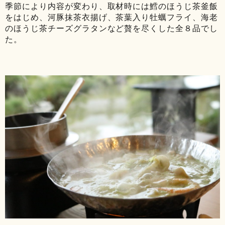
季節により内容が変わり、取材時には鱈のほうじ茶釜飯
をはじめ、河豚抹茶衣揚げ、茶葉入り牡蠣フライ、海老
のほうじ茶チーズグラタンなど贅を尽くした全８品でし
た。