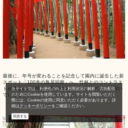
最後に、年号が変わることを記念して園内に誕生した新
スポット「100本の鳥居回廊」へ。竹林とのコントラス
トが美しい、100本の鳥居のトンネルを、どんどん歩い
当サイトでは、利便性の向上と利用状況の解析、広告配信
のためにCookieを使用しています。サイトを閲覧いただく
ていくと…
際には、Cookieの使用に同意いただく必要があります。詳
細は
をご確認ください。
クッキーポリシー
同意する