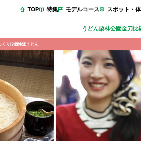
TOP
特集
モデルコース
スポット・体
うどん
栗林公園
金刀比
っくり!?個性派うどん