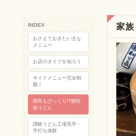
INDEX
家族
おさえておきたい主な
メニュー
お店のタイプを知ろう
サイドメニュー完全制
覇！
県民もびっくり!?個性
派うどん
讃岐うどん工場見学・
手打ち体験