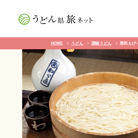
HOME
うどん
讃岐うどん
県民もび