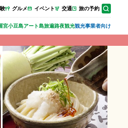
験
グルメ
イベント
交通
旅の予約
羅宮
小豆島
アート
島旅
遍路
夜観光
観光事業者向け