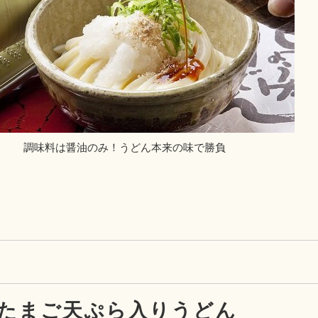
調味料は醤油のみ！うどん本来の味で勝負
たまご天ぷら入りうどん