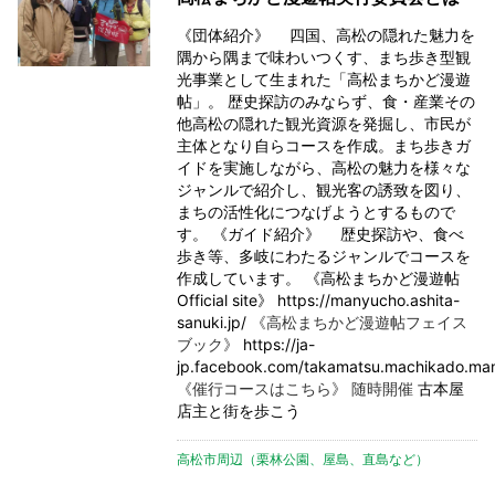
《団体紹介》 四国、高松の隠れた魅力を
隅から隅まで味わいつくす、まち歩き型観
光事業として生まれた「高松まちかど漫遊
帖」。 歴史探訪のみならず、食・産業その
他高松の隠れた観光資源を発掘し、市民が
主体となり自らコースを作成。まち歩きガ
イドを実施しながら、高松の魅力を様々な
ジャンルで紹介し、観光客の誘致を図り、
まちの活性化につなげようとするもので
す。 《ガイド紹介》 歴史探訪や、食べ
歩き等、多岐にわたるジャンルでコースを
作成しています。 《高松まちかど漫遊帖
Official site》
https://manyucho.ashita-
sanuki.jp/
《高松まちかど漫遊帖フェイス
ブック》
https://ja-
jp.facebook.com/takamatsu.machikado.ma
《催行コースはこちら》 随時開催
古本屋
店主と街を歩こう
高松市周辺（栗林公園、屋島、直島など）