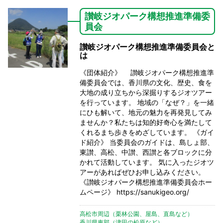
讃岐ジオパーク構想推進準備委
員会
讃岐ジオパーク構想推進準備委員会と
は
《団体紹介》 讃岐ジオパーク構想推進準
備委員会では、香川県の文化、歴史、食を
大地の成り立ちから深掘りするジオツアー
を行っています。 地域の「なぜ？」を一緒
にひも解いて、地元の魅力を再発見してみ
ませんか？私たちは知的好奇心を満たして
くれるまち歩きをめざしています。 《ガイ
ド紹介》 当委員会のガイドは、島しょ部、
東讃、高松、中讃、西讃と各ブロックに分
かれて活動しています。 気に入ったジオツ
アーがあればぜひお申し込みください。
《讃岐ジオパーク構想推進準備委員会ホー
ムページ》
https://sanukigeo.org/
高松市周辺（栗林公園、屋島、直島など）
香川県東部（津田の松原など）