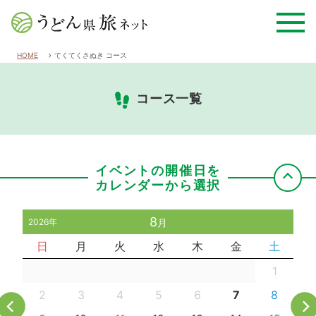
HOME
てくてくさぬき コース
コース一覧
イベントの開催日を
カレンダーから選択
8
2026年
月
日
月
火
水
木
金
土
1
2
3
4
5
6
7
8