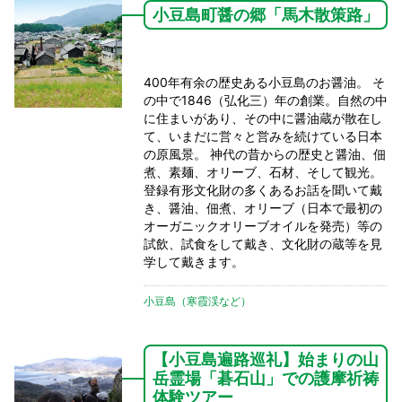
小豆島町醤の郷「馬木散策路」
400年有余の歴史ある小豆島のお醤油。 そ
の中で1846（弘化三）年の創業。自然の中
に住まいがあり、その中に醤油蔵が散在し
て、いまだに営々と営みを続けている日本
の原風景。 神代の昔からの歴史と醤油、佃
煮、素麺、オリーブ、石材、そして観光。
登録有形文化財の多くあるお話を聞いて戴
き、醤油、佃煮、オリーブ（日本で最初の
オーガニックオリーブオイルを発売）等の
試飲、試食をして戴き、文化財の蔵等を見
学して戴きます。
小豆島（寒霞渓など）
【小豆島遍路巡礼】始まりの山
岳霊場「碁石山」での護摩祈祷
体験ツアー