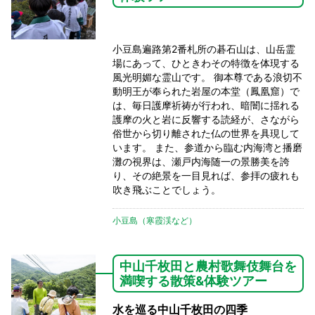
小豆島遍路第2番札所の碁石山は、山岳霊
場にあって、ひときわその特徴を体現する
風光明媚な霊山です。 御本尊である浪切不
動明王が奉られた岩屋の本堂（鳳凰窟）で
は、毎日護摩祈祷が行われ、暗闇に揺れる
護摩の火と岩に反響する読経が、さながら
俗世から切り離された仏の世界を具現して
います。 また、参道から臨む内海湾と播磨
灘の視界は、瀬戸内海随一の景勝美を誇
り、その絶景を一目見れば、参拝の疲れも
吹き飛ぶことでしょう。
小豆島（寒霞渓など）
中山千枚田と農村歌舞伎舞台を
満喫する散策&体験ツアー
水を巡る中山千枚田の四季