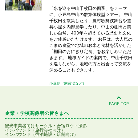
「水を巡る中山千枚田の四季」をテーマ
に、小豆島中山の散策体験型ツアー。 中山
千枚田を散策したり、農村歌舞伎舞台や道
具小屋を内部見学したり、中山の棚田と美
しい自然、400年を超えている歴史と文化
をご体感いただけます。 お昼は、大人気の
こまめ食堂で地域のお米と食材を活かした
「棚田のおにぎり定食」をお楽しみいただ
きます。 地域ガイドの案内で、中山千枚田
を巡りながら、地域の方と出会って交流を
深めることもできます。
小豆島（寒霞渓など）
PAGE TOP
企業・学校関係者の皆さまへ
観光事業者向け
サークル・合宿
ロケ・撮影
インバウンド（旅行会社向け）
インバウンド（宿泊施設・店舗向け）