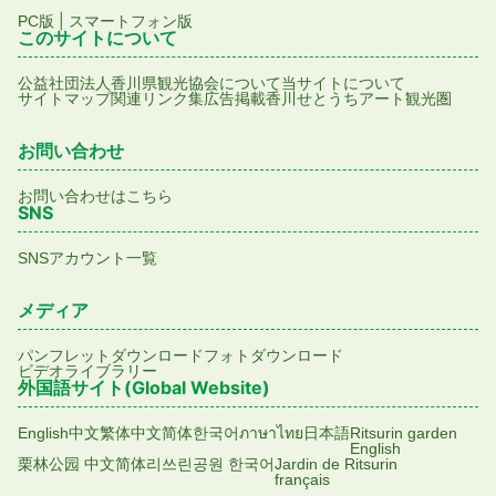
|
PC版
スマートフォン版
このサイトについて
公益社団法人香川県観光協会について
当サイトについて
サイトマップ
関連リンク集
広告掲載
香川せとうちアート観光圏
お問い合わせ
お問い合わせはこちら
SNS
SNSアカウント一覧
メディア
パンフレットダウンロード
フォトダウンロード
ビデオライブラリー
外国語サイト(Global Website)
English
中文繁体
中文简体
한국어
ภาษาไทย
日本語
Ritsurin garden
English
栗林公园 中文简体
리쓰린공원 한국어
Jardin de Ritsurin
français