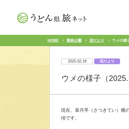
HOME
栗林公園
花だより
ウメの様子（
2025.02.19
花だより
ウメの様子（2025.2
現在、皐月亭（さつきてい）横
頃です。