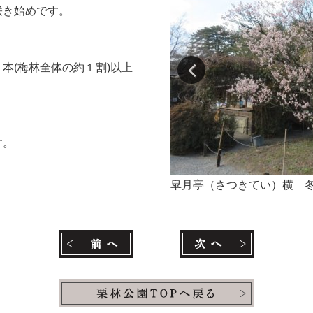
咲き始めです。
本(梅林全体の約１割)以上
す。
皐月亭（さつきてい）横 