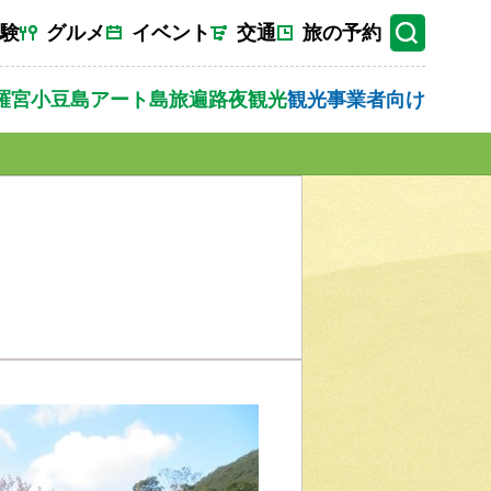
験
グルメ
イベント
交通
旅の予約
羅宮
小豆島
アート
島旅
遍路
夜観光
観光事業者向け