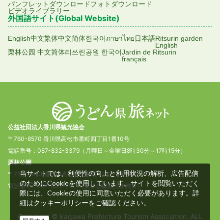
パンフレットダウンロード
フォトダウンロード
ビデオライブラリー
外国語サイト(Global Website)
English
中文繁体
中文简体
한국어
ภาษาไทย
日本語
Ritsurin garden
English
栗林公园 中文简体
리쓰린공원 한국어
Jardin de Ritsurin
français
公益社団法人香川県観光協会
〒760-8570 香川県高松市番町四丁目1番10号
電話番号：087-832-3379（月曜日～金曜日8時30分～17時15分）
栗林公園
当サイトでは、利便性の向上と利用状況の解析、広告配信
〒760-0073 香川県高松市栗林町1丁目20番16号
のためにCookieを使用しています。サイトを閲覧いただく
電話番号：087-833-7411（栗林公園観光事務所）
際には、Cookieの使用に同意いただく必要があります。詳
細は
をご確認ください。
クッキーポリシー
Copyright © kagawa Prefecture Tourism Association. ALL