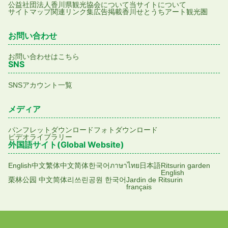
公益社団法人香川県観光協会について
当サイトについて
サイトマップ
関連リンク集
広告掲載
香川せとうちアート観光圏
お問い合わせ
お問い合わせはこちら
SNS
SNSアカウント一覧
メディア
パンフレットダウンロード
フォトダウンロード
ビデオライブラリー
外国語サイト(Global Website)
English
中文繁体
中文简体
한국어
ภาษาไทย
日本語
Ritsurin garden
English
栗林公园 中文简体
리쓰린공원 한국어
Jardin de Ritsurin
français