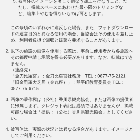
被写体のイメージを著しく損なう加工を行なうこと。た
だし、掲載スペースにあわせた最小限のトリミングな
ど、編集上やむを得ないものは可とします。
この条項のいずれかに違反した場合、また、フォトダウンロー
ドの運営目的と異なる使用の場合、当協会はその使用を差し止
め、利用者負担で回収と破棄を要求することがあります。
以下の施設の画像を使用する際は、事前に使用者から各施設へ
その都度申請し承認を得る必要があります。なお、転載はでき
ません。
（連絡先）
「金刀比羅宮」：金刀比羅宮社務所 TEL：0877-75-2121
「旧金毘羅大芝居（金丸座）」：琴平町教育委員会 TEL：
0877-75-6715
画像の著作権は（公社）香川県観光協会、または画像の提供者
に帰属します。クレジット表記は必須ではありませんが、掲載
可能な場合は「提供：（公社）香川県観光協会」としてくださ
い。
被写体は、実際の状況とは異なる場合があります。イメージと
してご利用ください。