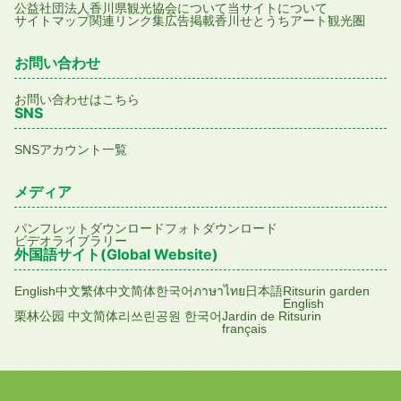
公益社団法人香川県観光協会について
当サイトについて
サイトマップ
関連リンク集
広告掲載
香川せとうちアート観光圏
お問い合わせ
お問い合わせはこちら
SNS
SNSアカウント一覧
メディア
パンフレットダウンロード
フォトダウンロード
ビデオライブラリー
外国語サイト(Global Website)
English
中文繁体
中文简体
한국어
ภาษาไทย
日本語
Ritsurin garden
English
栗林公园 中文简体
리쓰린공원 한국어
Jardin de Ritsurin
français