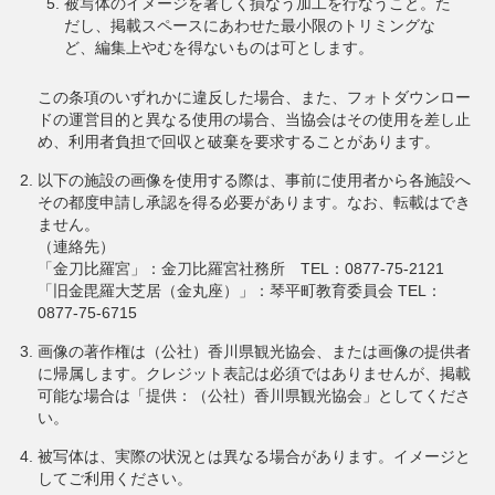
被写体のイメージを著しく損なう加工を行なうこと。た
だし、掲載スペースにあわせた最小限のトリミングな
ど、編集上やむを得ないものは可とします。
この条項のいずれかに違反した場合、また、フォトダウンロー
ドの運営目的と異なる使用の場合、当協会はその使用を差し止
め、利用者負担で回収と破棄を要求することがあります。
以下の施設の画像を使用する際は、事前に使用者から各施設へ
その都度申請し承認を得る必要があります。なお、転載はでき
ません。
（連絡先）
「金刀比羅宮」：金刀比羅宮社務所 TEL：0877-75-2121
「旧金毘羅大芝居（金丸座）」：琴平町教育委員会 TEL：
0877-75-6715
画像の著作権は（公社）香川県観光協会、または画像の提供者
に帰属します。クレジット表記は必須ではありませんが、掲載
可能な場合は「提供：（公社）香川県観光協会」としてくださ
い。
被写体は、実際の状況とは異なる場合があります。イメージと
してご利用ください。