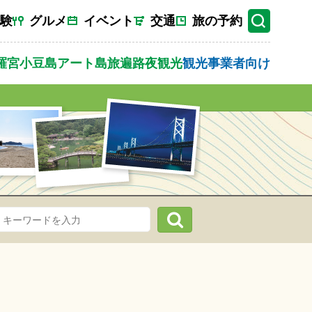
験
グルメ
イベント
交通
旅の予約
羅宮
小豆島
アート
島旅
遍路
夜観光
観光事業者向け