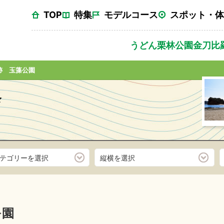
TOP
特集
モデルコース
スポット・体
うどん
栗林公園
金刀比
跡 玉藻公園
テゴリーを選択
縦横を選択
公園