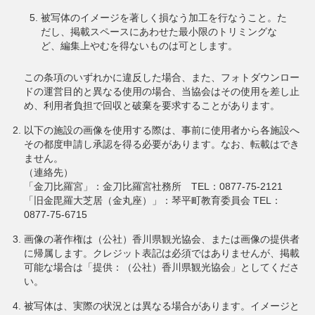
被写体のイメージを著しく損なう加工を行なうこと。た
だし、掲載スペースにあわせた最小限のトリミングな
ど、編集上やむを得ないものは可とします。
この条項のいずれかに違反した場合、また、フォトダウンロー
ドの運営目的と異なる使用の場合、当協会はその使用を差し止
め、利用者負担で回収と破棄を要求することがあります。
以下の施設の画像を使用する際は、事前に使用者から各施設へ
その都度申請し承認を得る必要があります。なお、転載はでき
ません。
（連絡先）
「金刀比羅宮」：金刀比羅宮社務所 TEL：0877-75-2121
「旧金毘羅大芝居（金丸座）」：琴平町教育委員会 TEL：
0877-75-6715
画像の著作権は（公社）香川県観光協会、または画像の提供者
に帰属します。クレジット表記は必須ではありませんが、掲載
可能な場合は「提供：（公社）香川県観光協会」としてくださ
い。
被写体は、実際の状況とは異なる場合があります。イメージと