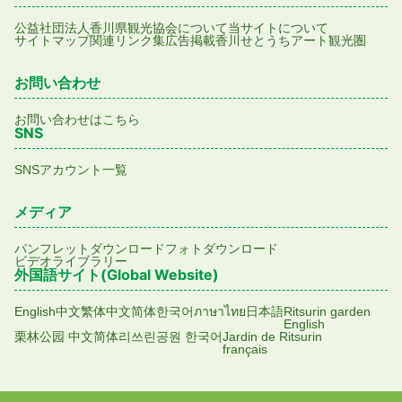
公益社団法人香川県観光協会について
当サイトについて
サイトマップ
関連リンク集
広告掲載
香川せとうちアート観光圏
お問い合わせ
お問い合わせはこちら
SNS
SNSアカウント一覧
メディア
パンフレットダウンロード
フォトダウンロード
ビデオライブラリー
外国語サイト(Global Website)
English
中文繁体
中文简体
한국어
ภาษาไทย
日本語
Ritsurin garden
English
栗林公园 中文简体
리쓰린공원 한국어
Jardin de Ritsurin
français